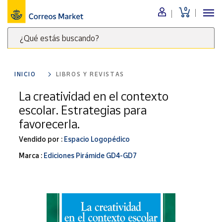
0
Menú
¿Qué estás buscando?
Nuestro
catálogo
Escribe
palabras
INICIO
LIBROS Y REVISTAS
clave
Alimentación
para
La creatividad en el contexto
Bebidas
buscar
escolar. Estrategias para
Ocio y cultura
productos
favorecerla.
en
Juguetes y
juegos
Correos
Vendido por :
Espacio Logopédico
Market
Libros y
Marca :
Ediciones Pirámide GD4-GD7
.
revistas
Merchandising
y regalos
Tienda de
Correos