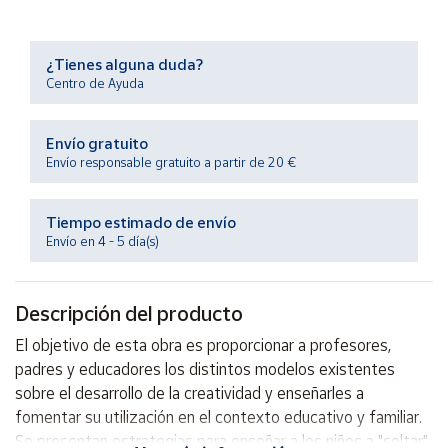
Productos
Solidarios
¿Tienes alguna duda?
Centro de Ayuda
Ayuda
Envío gratuito
Centro
de ayuda
Envío responsable gratuito a partir de 20 €
Contacto
Tiempo estimado de envío
Envío en 4 - 5 día(s)
Vendedores
Descripción del producto
Mapa de
vendedores
El objetivo de esta obra es proporcionar a profesores,
Hazte
padres y educadores los distintos modelos existentes
vendedor
sobre el desarrollo de la creatividad y enseñarles a
Área
fomentar su utilización en el contexto educativo y familiar.
vendedor
Se presentan estrategias para enseñar a los niños a "soltar"