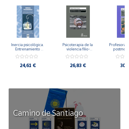
Inercia psicológica. 
Psicoterapia de la 
Profesorado,
Entrenamiento 
violencia filio-
postmode
Emocional para la 
parental. Entre el 
Cambian los
Igualdad de Género.
secreto y la 
cambi
vergüenza.
profes
24,61 €
26,83 €
30,
Camino de Santiago