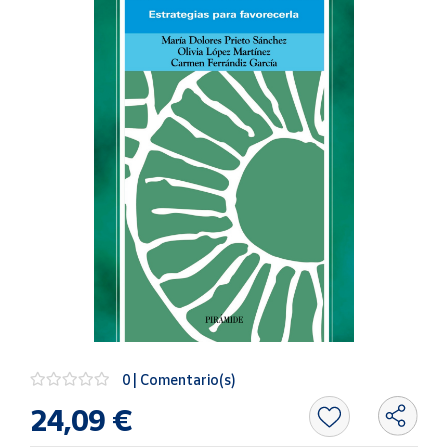
Artesanía
Oficina y
Papelería
Para Canarias,
Ceuta y Melilla
Más
populares
Bono
Cultural
Nuestros
vendedores
Las
novedades
0 | Comentario(s)
de Correos
Market
24,09 €