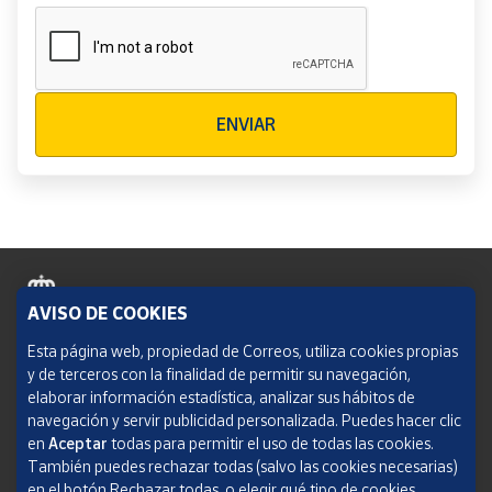
Verificación reCAPTCHA
ENVIAR
AVISO DE COOKIES
Política de cookies
Esta página web, propiedad de Correos, utiliza cookies propias
y de terceros con la finalidad de permitir su navegación,
Aviso legal
elaborar información estadística, analizar sus hábitos de
navegación y servir publicidad personalizada. Puedes hacer clic
Condiciones del servicio
en
Aceptar
todas para permitir el uso de todas las cookies.
También puedes rechazar todas (salvo las cookies necesarias)
Política de Privacidad Web
en el botón Rechazar todas, o elegir qué tipo de cookies