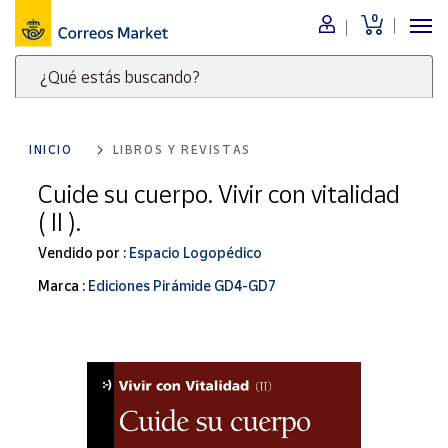
0
Menú
¿Qué estás buscando?
Nuestro
catálogo
Escribe
palabras
INICIO
LIBROS Y REVISTAS
clave
Alimentación
para
Cuide su cuerpo. Vivir con vitalidad
Bebidas
buscar
( II ).
Ocio y cultura
productos
en
Vendido por :
Espacio Logopédico
Juguetes y
juegos
Correos
Marca :
Ediciones Pirámide GD4-GD7
Market
Libros y
.
revistas
Merchandising
y regalos
Tienda de
Correos