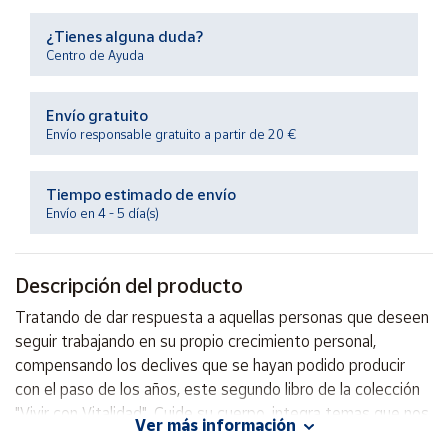
Productos
Solidarios
¿Tienes alguna duda?
Centro de Ayuda
Ayuda
Envío gratuito
Envío responsable gratuito a partir de 20 €
Centro
de ayuda
Tiempo estimado de envío
Contacto
Envío en 4 - 5 día(s)
Vendedores
Descripción del producto
Mapa de
Tratando de dar respuesta a aquellas personas que deseen
vendedores
seguir trabajando en su propio crecimiento personal,
Hazte
compensando los declives que se hayan podido producir
vendedor
con el paso de los años, este segundo libro de la colección
"Vivir con Vitalidad", Cuide su cuerpo, integra temas que nos
Área
Ver más información
vendedor
servirán para mejorar nuestro estado físico.