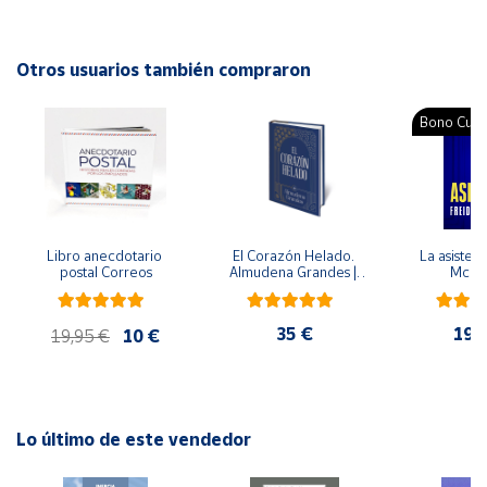
Autor: Rocío Fernández-Ballesteros (directora)
Cuenta
Editorial: Piramide
Otros usuarios también compraron
ISBN: 9788436816839
Área
Idioma: Español
Bono Cultu
cliente
Ubicación
Libro anecdotario 
El Corazón Helado. 
La asistent
Península
postal Correos
Almudena Grandes | 
McFa
y
Edición especial de 
Baleares
lujo | Libro con sello y 
matasellos
35 €
19,
Canarias,
19,95 €
10 €
Ceuta y
Melilla
Lo último de este vendedor