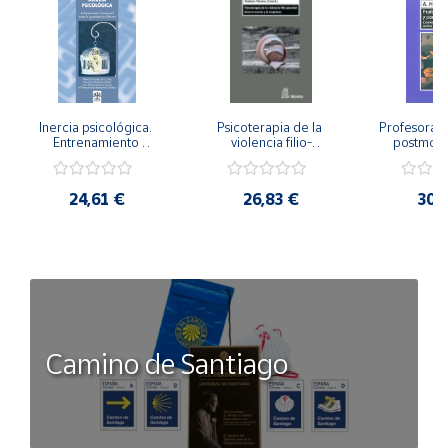
Inercia psicológica. 
Psicoterapia de la 
Profesorado,
Entrenamiento 
violencia filio-
postmode
Emocional para la 
parental. Entre el 
Cambian los
Igualdad de Género.
secreto y la 
cambi
vergüenza.
profes
24,61 €
26,83 €
30,
Camino de Santiago