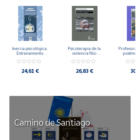
Inercia psicológica. 
Psicoterapia de la 
Profesorado,
Entrenamiento 
violencia filio-
postmode
Emocional para la 
parental. Entre el 
Cambian los
Igualdad de Género.
secreto y la 
cambi
vergüenza.
profes
24,61 €
26,83 €
30,
Camino de Santiago