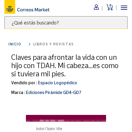
0
Menú
¿Qué estás buscando?
Nuestro
catálogo
Escribe
palabras
INICIO
LIBROS Y REVISTAS
clave
Alimentación
para
Claves para afrontar la vida con un
Bebidas
buscar
hijo con TDAH. Mi cabeza...es como
Ocio y cultura
productos
si tuviera mil pies.
en
Juguetes y
juegos
Correos
Vendido por :
Espacio Logopédico
Market
Libros y
Marca :
Ediciones Pirámide GD4-GD7
.
revistas
Merchandising
y regalos
Tienda de
Correos