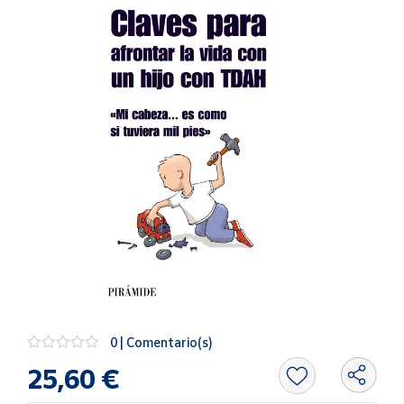
Artesanía
Oficina y
Papelería
Para Canarias,
Ceuta y Melilla
Más
populares
Bono
Cultural
Nuestros
vendedores
Las
novedades
0 | Comentario(s)
de Correos
Market
25,60 €