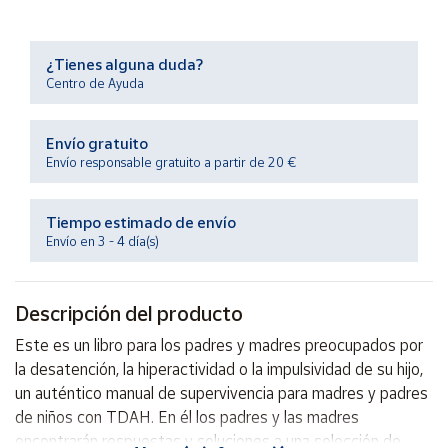
Productos
Solidarios
¿Tienes alguna duda?
Centro de Ayuda
Ayuda
Envío gratuito
Centro
de ayuda
Envío responsable gratuito a partir de 20 €
Contacto
Tiempo estimado de envío
Envío en 3 - 4 día(s)
Vendedores
Descripción del producto
Mapa de
vendedores
Este es un libro para los padres y madres preocupados por
Hazte
la desatención, la hiperactividad o la impulsividad de su hijo,
vendedor
un auténtico manual de supervivencia para madres y padres
Área
de niños con TDAH. En él los padres y las madres
vendedor
encontrarán respuestas y soluciones a una selección de