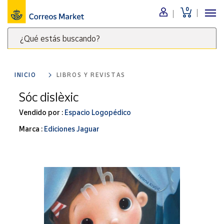
0
Menú
¿Qué estás buscando?
Nuestro
catálogo
Escribe
palabras
INICIO
LIBROS Y REVISTAS
clave
Alimentación
para
Sóc dislèxic
Bebidas
buscar
Ocio y cultura
Vendido por :
Espacio Logopédico
productos
en
Juguetes y
Marca :
Ediciones Jaguar
juegos
Correos
Market
Libros y
.
revistas
Merchandising
y regalos
Tienda de
Correos