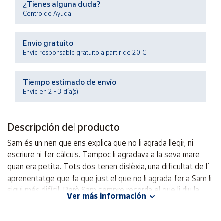
¿Tienes alguna duda?
Productos
Solidarios
Centro de Ayuda
Envío gratuito
Ayuda
Envío responsable gratuito a partir de 20 €
Centro
de ayuda
Tiempo estimado de envío
Envío en 2 - 3 día(s)
Contacto
Descripción del producto
Vendedores
Sam és un nen que ens explica que no li agrada llegir, ni
escriure ni fer càlculs. Tampoc li agradava a la seva mare
Mapa de
vendedores
quan era petita. Tots dos tenen dislèxia, una dificultat de l´
aprenentatge que fa que just el que no li agrada fer a Sam li
Hazte
vendedor
sigui més difícil. Però Sam sempre recorda el que li diu la
Ver más información
seva tia que molts persones famoses i importants han
Área
estat i són dislèxiques.
vendedor