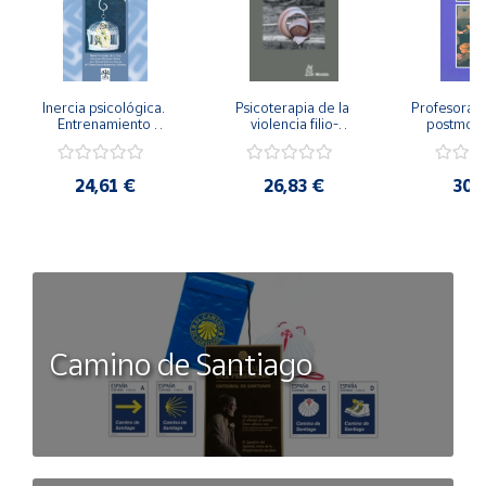
Inercia psicológica. 
Psicoterapia de la 
Profesorado,
Entrenamiento 
violencia filio-
postmode
Emocional para la 
parental. Entre el 
Cambian los
Igualdad de Género.
secreto y la 
cambi
vergüenza.
profes
24,61 €
26,83 €
30,
Camino de Santiago