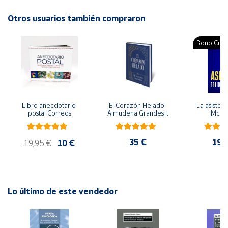
Autor: Helena Kraljic, Maja Lubi
Otros usuarios también compraron
Cuenta
Editorial: Jaguar
ISBN: 9788416434060
Bono Cultu
Área
Idioma: Catalán
cliente
Ubicación
Libro anecdotario 
El Corazón Helado. 
La asistent
postal Correos
Almudena Grandes | 
McFa
Península
Edición especial de 
lujo | Libro con sello y 
y
matasellos
Baleares
35 €
19,
19,95 €
10 €
Canarias,
Ceuta y
Melilla
Lo último de este vendedor