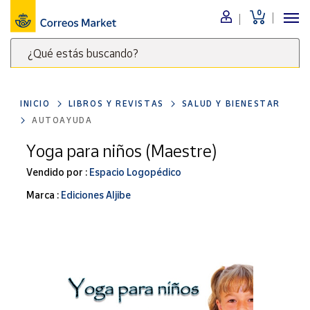
0
Menú
¿Qué estás buscando?
Nuestro
catálogo
Escribe
palabras
INICIO
LIBROS Y REVISTAS
SALUD Y BIENESTAR
clave
Alimentación
AUTOAYUDA
para
Bebidas
buscar
Yoga para niños (Maestre)
Ocio y cultura
productos
Vendido por :
Espacio Logopédico
en
Juguetes y
juegos
Correos
Marca :
Ediciones Aljibe
Market
Libros y
.
revistas
Merchandising
y regalos
Tienda de
Correos