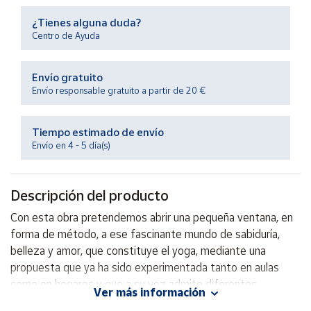
Productos
Solidarios
¿Tienes alguna duda?
Centro de Ayuda
Ayuda
Envío gratuito
Envío responsable gratuito a partir de 20 €
Centro
de ayuda
Tiempo estimado de envío
Contacto
Envío en 4 - 5 día(s)
Vendedores
Descripción del producto
Con esta obra pretendemos abrir una pequeña ventana, en
Mapa de
vendedores
forma de método, a ese fascinante mundo de sabiduría,
belleza y amor, que constituye el yoga, mediante una
Hazte
vendedor
propuesta que ya ha sido experimentada tanto en aulas
como en hogares y que a su vez admite diferentes
Área
Ver más información
propuestas en la línea del método.
vendedor