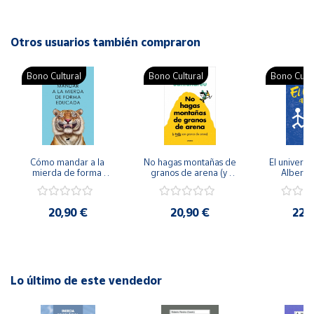
Autor: Jorge Maestre Martí
Cuenta
Editorial: Ediciones Aljibe
Otros usuarios también compraron
ISBN: 9788497006330
Área
Idioma: Español
Bono Cultural
Bono Cultural
Bono Cultu
cliente
Ubicación
Cómo mandar a la 
No hagas montañas de 
El universo 
Península
mierda de forma 
granos de arena (y 
Albert E
y
educada - Alba 
TODO son granos de 
Baleares
Cardalda
arena) - Rafael 
Santandreu
20,90 €
20,90 €
22,
Canarias,
Ceuta y
Melilla
Lo último de este vendedor