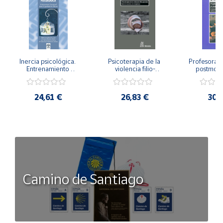
Inercia psicológica. 
Psicoterapia de la 
Profesorado,
Entrenamiento 
violencia filio-
postmode
Emocional para la 
parental. Entre el 
Cambian los
Igualdad de Género.
secreto y la 
cambi
vergüenza.
profes
24,61 €
26,83 €
30,
Camino de Santiago