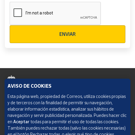
Verificación reCAPTCHA
ENVIAR
AVISO DE COOKIES
Política de cookies
Esta página web, propiedad de Correos, utiliza cookies propias
y de terceros con la finalidad de permitir su navegación,
Aviso legal
elaborar información estadística, analizar sus hábitos de
navegación y servir publicidad personalizada. Puedes hacer clic
Condiciones del servicio
en
Aceptar
todas para permitir el uso de todas las cookies.
También puedes rechazar todas (salvo las cookies necesarias)
Política de Privacidad Web
en el botón Rechazar todas, o elegir qué tipo de cookies