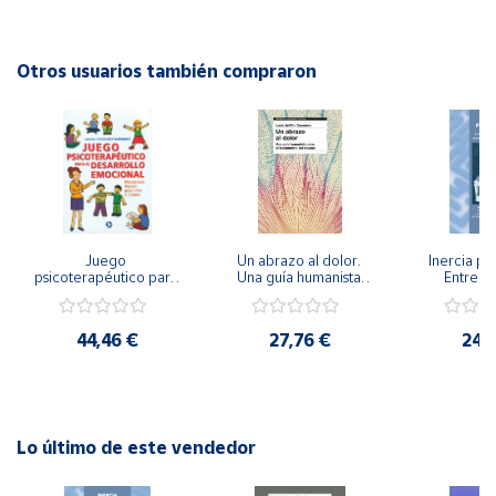
Autor: Margarita Salvador Granados
Cuenta
Editorial: Ediciones Aljibe
Otros usuarios también compraron
ISBN: 9788495212436
Área
Idioma: Español
cliente
Ubicación
Juego 
Un abrazo al dolor. 
Inercia psi
Península
psicoterapéutico para 
Una guía humanista 
Entrena
y
el desarrollo 
para el tratamiento 
Emocional
Baleares
emocional. 
del trauma
Igualdad 
Psicoterapia Gestalt 
44,46 €
27,76 €
24,
Canarias,
para niños y jóvenes
Ceuta y
Melilla
Lo último de este vendedor