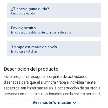
Productos
Solidarios
¿Tienes alguna duda?
Centro de Ayuda
Ayuda
Envío gratuito
Envío responsable gratuito a partir de 20 €
Centro
de ayuda
Tiempo estimado de envío
Contacto
Envío en 2 - 3 día(s)
Vendedores
Descripción del producto
Mapa de
Este programa recoge un conjunto de actividades
vendedores
diseñadas para que el alumno/a trabaje individualmente
Hazte
aspectos tan importantes en la construcción de su propia
vendedor
persona como son los relacionados con la esfera personal,
social y ética, que le lleven a convertirse en un ser humano
Área
Ver más información
vendedor
auténtico e íntegro.