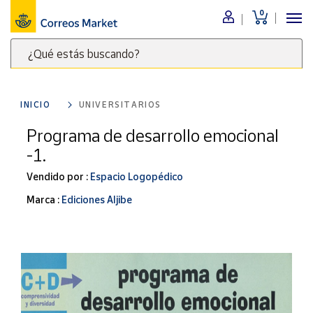
0
Menú
¿Qué estás buscando?
Nuestro
catálogo
Escribe
palabras
INICIO
UNIVERSITARIOS
clave
Alimentación
para
Programa de desarrollo emocional
Bebidas
buscar
-1.
Ocio y cultura
productos
en
Vendido por :
Espacio Logopédico
Juguetes y
juegos
Correos
Marca :
Ediciones Aljibe
Market
Libros y
.
revistas
Merchandising
y regalos
Tienda de
Correos