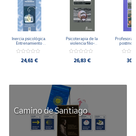
Inercia psicológica. 
Psicoterapia de la 
Profesorado,
Entrenamiento 
violencia filio-
postmode
Emocional para la 
parental. Entre el 
Cambian los
Igualdad de Género.
secreto y la 
cambi
vergüenza.
profes
24,61 €
26,83 €
30,
Camino de Santiago