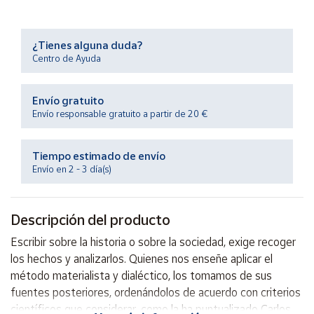
Productos
Solidarios
¿Tienes alguna duda?
Centro de Ayuda
Ayuda
Envío gratuito
Centro
de ayuda
Envío responsable gratuito a partir de 20 €
Contacto
Tiempo estimado de envío
Envío en 2 - 3 día(s)
Vendedores
Descripción del producto
Mapa de
vendedores
Escribir sobre la historia o sobre la sociedad, exige recoger
Hazte
los hechos y analizarlos. Quienes nos enseñe aplicar el
vendedor
método materialista y dialéctico, los tomamos de sus
Área
fuentes posteriores, ordenándolos de acuerdo con criterios
vendedor
científicos que considerar, como la ha puntualizado Carlos