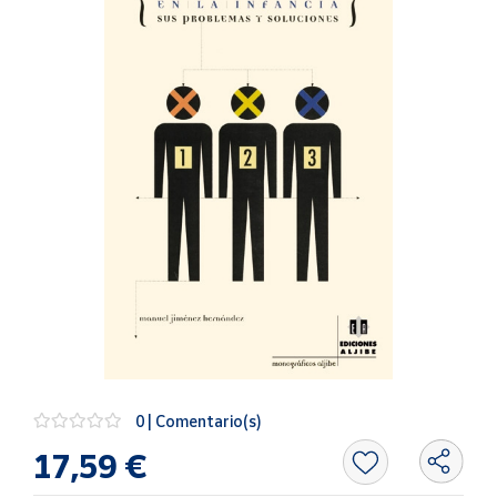
Artesanía
Oficina y
Papelería
Para Canarias,
Ceuta y Melilla
Más
populares
Bono
Cultural
Nuestros
vendedores
Las
novedades
0 | Comentario(s)
de Correos
Market
17,59 €