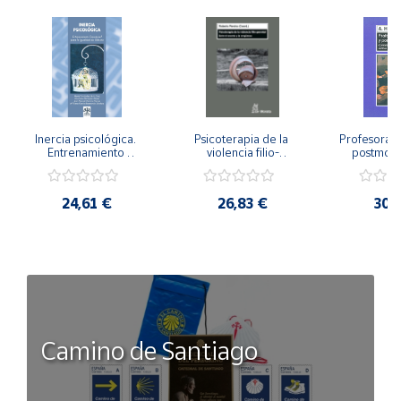
Inercia psicológica. 
Psicoterapia de la 
Profesorado,
Entrenamiento 
violencia filio-
postmode
Emocional para la 
parental. Entre el 
Cambian los
Igualdad de Género.
secreto y la 
cambi
vergüenza.
profes
24,61 €
26,83 €
30,
Camino de Santiago