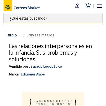
0
Menú
¿Qué estás buscando?
Nuestro
catálogo
Escribe
palabras
INICIO
UNIVERSITARIOS
clave
Alimentación
para
Las relaciones interpersonales en
Bebidas
buscar
la infancia. Sus problemas y
Ocio y cultura
productos
soluciones.
en
Juguetes y
juegos
Correos
Vendido por :
Espacio Logopédico
Market
Libros y
Marca :
Ediciones Aljibe
.
revistas
Merchandising
y regalos
Tienda de
Correos