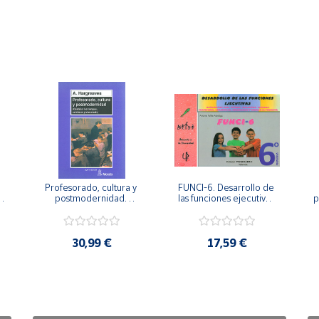
Profesorado, cultura y 
FUNCI-6. Desarrollo de 
 
postmodernidad. 
las funciones ejecutivas. 
p
Cambian los tiempos, 
6º de Primaria.
cambia el profesorado.
30,99 €
17,59 €