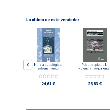
Cuenta
Lo último de este vendedor
Área
cliente
Ubicación
Península
y
n visual y 
Inercia psicológica. 
Psicoterapia de la 
Baleares
 Adaptación 
Entrenamiento 
violencia filio-parental.
. Nivel I ESO.
Emocional para la 
Entre el secreto y la 
Canarias,
Igualdad de Género.
vergüenza.
Ceuta y
,21 €
24,61 €
26,83 €
Melilla