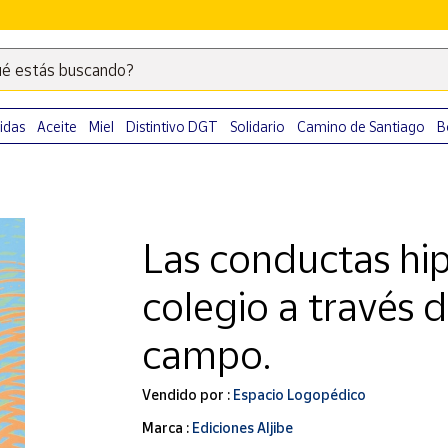
é estás buscando?
Escribe
palabras
clave
idas
Aceite
Miel
Distintivo DGT
Solidario
Camino de Santiago
B
para
buscar
productos
en
Las conductas hip
Correos
Market
colegio a través d
.
campo.
Vendido por :
Espacio Logopédico
Marca :
Ediciones Aljibe