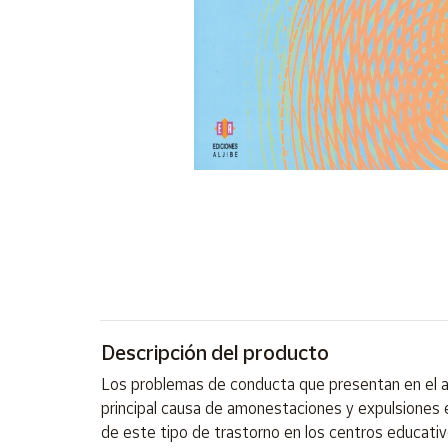
Artesanía
Oficina y
Papelería
Para Canarias,
Ceuta y Melilla
Más
populares
Bono
Cultural
Nuestros
vendedores
Descripción del producto
Las
novedades
Los problemas de conducta que presentan en el au
de Correos
Market
principal causa de amonestaciones y expulsiones e
de este tipo de trastorno en los centros educativ