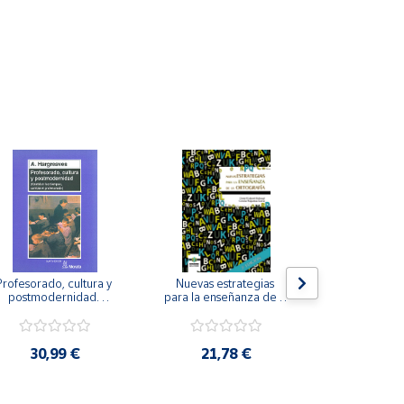
Profesorado, cultura y 
Nuevas estrategias 
La iniciación
postmodernidad. 
para la enseñanza de la 
para perso
Cambian los tiempos, 
ortografía.
ceguera y de
ambia el profesorado.
visu
30,99 €
21,78 €
22,8