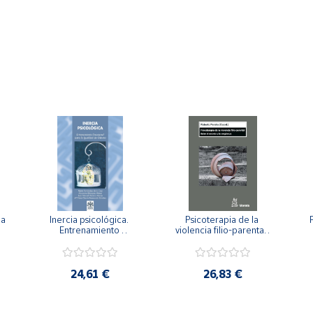
a 
Inercia psicológica. 
Psicoterapia de la 
 
Entrenamiento 
violencia filio-parental. 
a
Emocional para la 
Entre el secreto y la 
Igualdad de Género.
vergüenza.
c
24,61 €
26,83 €