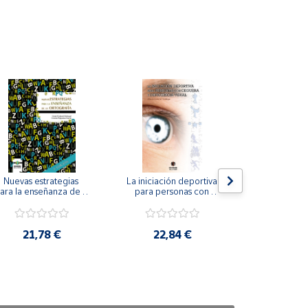
Nuevas estrategias 
La iniciación deportiva 
El método Cl
ara la enseñanza de la 
para personas con 
ortografía.
ceguera y deficiencia 
visual.
18,4
21,78 €
22,84 €