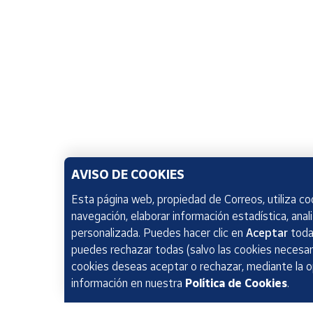
AVISO DE COOKIES
Esta página web, propiedad de Correos, utiliza coo
navegación, elaborar información estadística, anal
personalizada. Puedes hacer clic en
Aceptar
todas
puedes rechazar todas (salvo las cookies necesari
cookies deseas aceptar o rechazar, mediante la 
información en nuestra
Política de Cookies
.