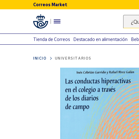
Correos Market
Menú
¿Qu
Nuestro
catálogo
Tienda de Correos
Destacado en alimentación
Beb
Alimentación
INICIO
UNIVERSITARIOS
Bebidas
Ocio y cultura
Juguetes y
juegos
Libros y
revistas
Merchandising
y regalos
Tienda de
Correos