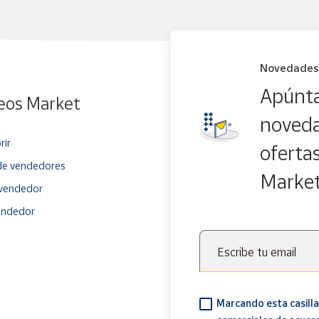
Novedades
Apúnta
eos Market
noveda
rir
oferta
e vendedores
Marke
vendedor
endedor
Escribe tu email
Marcando esta casilla