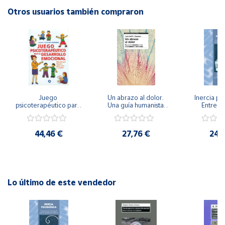
Otros usuarios también compraron
Cuenta
Área
cliente
Ubicación
Juego 
Un abrazo al dolor. 
Inercia psi
psicoterapéutico para 
Una guía humanista 
Entrena
el desarrollo 
para el tratamiento 
Emocional
Península
emocional. 
del trauma
Igualdad 
Psicoterapia Gestalt 
y
44,46 €
27,76 €
24,
para niños y jóvenes
Baleares
Canarias,
Ceuta y
Melilla
Lo último de este vendedor