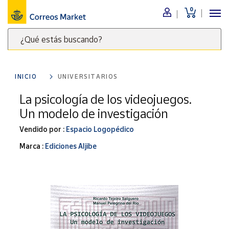
0
Menú
¿Qué estás buscando?
Nuestro
catálogo
Escribe
palabras
INICIO
UNIVERSITARIOS
clave
Alimentación
para
La psicología de los videojuegos.
Bebidas
buscar
Un modelo de investigación
Ocio y cultura
productos
en
Vendido por :
Espacio Logopédico
Juguetes y
juegos
Correos
Marca :
Ediciones Aljibe
Market
Libros y
.
revistas
Merchandising
y regalos
Tienda de
Correos