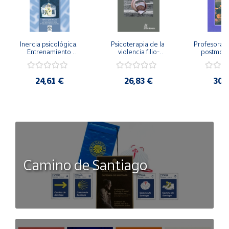
Inercia psicológica. 
Psicoterapia de la 
Profesorado,
Entrenamiento 
violencia filio-
postmode
Emocional para la 
parental. Entre el 
Cambian los
Igualdad de Género.
secreto y la 
cambi
vergüenza.
profes
24,61 €
26,83 €
30,
Camino de Santiago