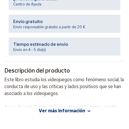
Productos
Centro de Ayuda
Solidarios
Envío gratuito
Ayuda
Envío responsable gratuito a partir de 20 €
Centro
Tiempo estimado de envío
de ayuda
Envío en 4 - 5 día(s)
Contacto
Descripción del producto
Vendedores
Este libro estudia los videojuegos como fenómeno social, la
conducta de uso y las críticas y lados positivos que se han
Mapa de
asociado a los videojuegos.
vendedores
Hazte
Autor: Ricardo Tejeiro Salguero, Manuel Pelegrina del Río
vendedor
Ver más información
Editorial: Ediciones Aljibe
Área
ISBN: 9788497004404
vendedor
Idioma: Español