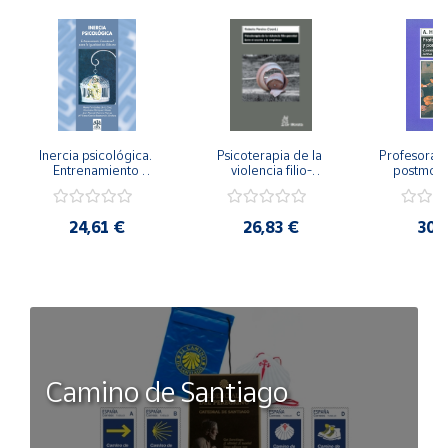
Inercia psicológica. 
Psicoterapia de la 
Profesorado,
Entrenamiento 
violencia filio-
postmode
Emocional para la 
parental. Entre el 
Cambian los
Igualdad de Género.
secreto y la 
cambi
vergüenza.
profes
24,61 €
26,83 €
30,
Camino de Santiago