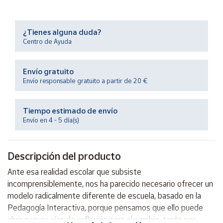
Productos
Solidarios
¿Tienes alguna duda?
Centro de Ayuda
Ayuda
Envío gratuito
Centro
de ayuda
Envío responsable gratuito a partir de 20 €
Contacto
Tiempo estimado de envío
Envío en 4 - 5 día(s)
Vendedores
Descripción del producto
Mapa de
vendedores
Ante esa realidad escolar que subsiste
Hazte
incomprensiblemente, nos ha parecido necesario ofrecer un
vendedor
modelo radicalmente diferente de escuela, basado en la
Área
Pedagogía Interactiva, porque pensamos que ello puede
vendedor
abrir nuevas vías de reflexión para el cambio, tanto por