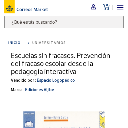
0
Menú
¿Qué estás buscando?
Nuestro
catálogo
Escribe
palabras
INICIO
UNIVERSITARIOS
clave
Alimentación
para
Escuelas sin fracasos. Prevención
Bebidas
buscar
del fracaso escolar desde la
Ocio y cultura
productos
pedagogía interactiva
en
Juguetes y
juegos
Correos
Vendido por :
Espacio Logopédico
Market
Libros y
Marca :
Ediciones Aljibe
.
revistas
Merchandising
y regalos
Tienda de
Correos