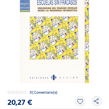
Artesanía
Oficina y
Papelería
Para Canarias,
Ceuta y Melilla
Más
populares
Bono
Cultural
Nuestros
vendedores
Las
novedades
0 | Comentario(s)
de Correos
Market
20,27 €