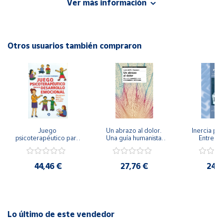
Ver más información
parte de madres y madres, de profesores en formación y
en activo, e incluso de los propios alumnos.
Cuenta
Autor: Santiago Molina García
Otros usuarios también compraron
Área
Editorial: Ediciones Aljibe
cliente
ISBN: 9788487767685
Idioma: Español
Ubicación
Península
y
Juego 
Un abrazo al dolor. 
Inercia psi
Baleares
psicoterapéutico para 
Una guía humanista 
Entrena
el desarrollo 
para el tratamiento 
Emocional
Canarias,
emocional. 
del trauma
Igualdad 
Psicoterapia Gestalt 
Ceuta y
44,46 €
27,76 €
24,
para niños y jóvenes
Melilla
Lo último de este vendedor