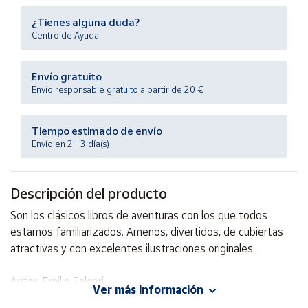
Productos
Solidarios
¿Tienes alguna duda?
Centro de Ayuda
Ayuda
Envío gratuito
Envío responsable gratuito a partir de 20 €
Centro
de ayuda
Tiempo estimado de envío
Contacto
Envío en 2 - 3 día(s)
Vendedores
Descripción del producto
Son los clásicos libros de aventuras con los que todos
Mapa de
vendedores
estamos familiarizados. Amenos, divertidos, de cubiertas
atractivas y con excelentes ilustraciones originales.
Hazte
vendedor
Autor: Emilio Salgari
Área
Ver más información
Editorial: Ediciones Aljibe
vendedor