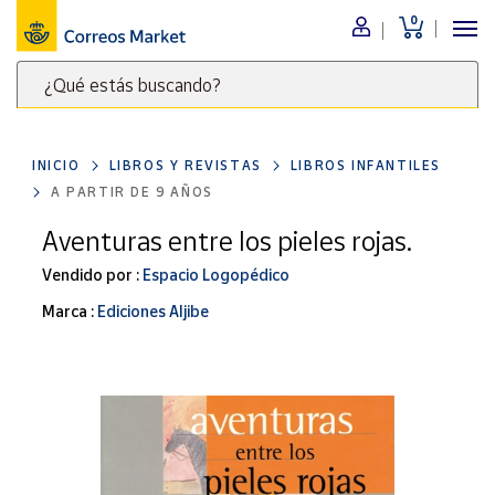
0
Menú
¿Qué estás buscando?
Nuestro
catálogo
Escribe
palabras
INICIO
LIBROS Y REVISTAS
LIBROS INFANTILES
clave
Alimentación
A PARTIR DE 9 AÑOS
para
Bebidas
buscar
Aventuras entre los pieles rojas.
Ocio y cultura
productos
Vendido por :
Espacio Logopédico
en
Juguetes y
juegos
Correos
Marca :
Ediciones Aljibe
Market
Libros y
.
revistas
Merchandising
y regalos
Tienda de
Correos