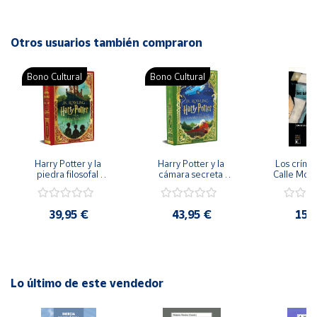
ISBN: 9788495212849
Idioma: Español
Cuenta
Otros usuarios también compraron
Área
Bono Cultural
Bono Cultural
cliente
Ubicación
Harry Potter y la 
Harry Potter y la 
Los crímen
Península
piedra filosofal 
cámara secreta 
Calle Morg
y
(edición MinaLima) - 
(edición MinaLima) - 
rela
Baleares
J.K. Rowling
J.K. Rowling
39,95 €
43,95 €
15,
Canarias,
Ceuta y
Melilla
Lo último de este vendedor