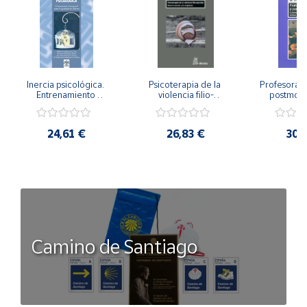
Inercia psicológica. 
Psicoterapia de la 
Profesorado,
Entrenamiento 
violencia filio-
postmode
Emocional para la 
parental. Entre el 
Cambian los
Igualdad de Género.
secreto y la 
cambi
vergüenza.
profes
24,61 €
26,83 €
30,
Camino de Santiago