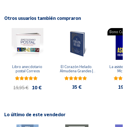
Editorial: Akal
ISBN: 9788446056232
Cuenta
Idioma: Español
Otros usuarios también compraron
Área
Bono Cultu
cliente
Ubicación
Libro anecdotario 
El Corazón Helado. 
La asistent
Península
postal Correos
Almudena Grandes | 
McFa
y
Edición especial de 
Baleares
lujo | Libro con sello y 
matasellos
35 €
19,
Canarias,
19,95 €
10 €
Ceuta y
Melilla
Lo último de este vendedor