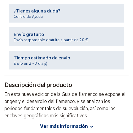
Productos
Solidarios
¿Tienes alguna duda?
Centro de Ayuda
Ayuda
Envío gratuito
Envío responsable gratuito a partir de 20 €
Centro
de ayuda
Tiempo estimado de envío
Contacto
Envío en 2 - 3 día(s)
Vendedores
Descripción del producto
Mapa de
En esta nueva edición de la Guía de flamenco se expone el
vendedores
origen y el desarrollo del flamenco, y se analizan los
Hazte
periodos fundamentales de su evolución, así como los
vendedor
enclaves geográficos más significativos.
Área
Ver más información
vendedor
Autor: Luis López Ruiz