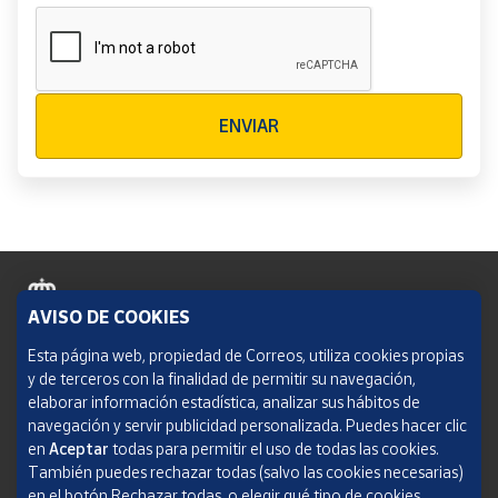
Verificación reCAPTCHA
ENVIAR
AVISO DE COOKIES
Política de cookies
Esta página web, propiedad de Correos, utiliza cookies propias
y de terceros con la finalidad de permitir su navegación,
Aviso legal
elaborar información estadística, analizar sus hábitos de
navegación y servir publicidad personalizada. Puedes hacer clic
Condiciones del servicio
en
Aceptar
todas para permitir el uso de todas las cookies.
También puedes rechazar todas (salvo las cookies necesarias)
Política de Privacidad Web
en el botón Rechazar todas, o elegir qué tipo de cookies