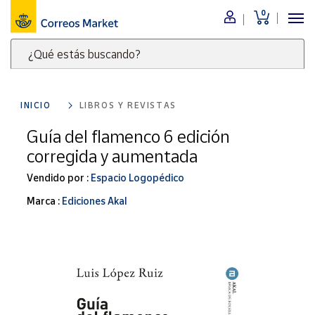
0
Menú
¿Qué estás buscando?
Nuestro
catálogo
Escribe
palabras
INICIO
LIBROS Y REVISTAS
clave
Alimentación
para
Guía del flamenco 6 edición
Bebidas
buscar
corregida y aumentada
Ocio y cultura
productos
en
Vendido por :
Espacio Logopédico
Juguetes y
juegos
Correos
Marca :
Ediciones Akal
Market
Libros y
.
revistas
Merchandising
y regalos
Tienda de
Correos