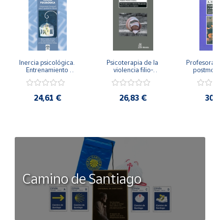
Inercia psicológica. 
Psicoterapia de la 
Profesorado,
Entrenamiento 
violencia filio-
postmode
Emocional para la 
parental. Entre el 
Cambian los
Igualdad de Género.
secreto y la 
cambi
vergüenza.
profes
24,61 €
26,83 €
30,
Camino de Santiago