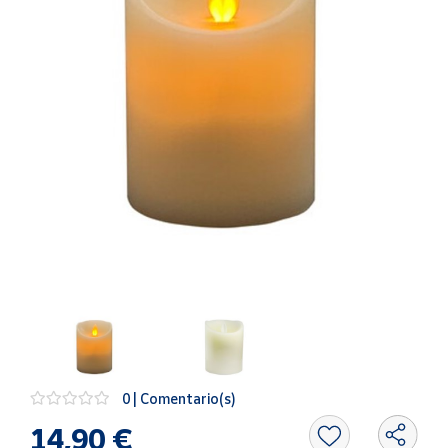
Artesanía
Oficina y
Papelería
Para Canarias,
Ceuta y Melilla
Más
populares
Bono
Cultural
Nuestros
vendedores
Las
novedades
de Correos
0 | Comentario(s)
Market
14,90 €