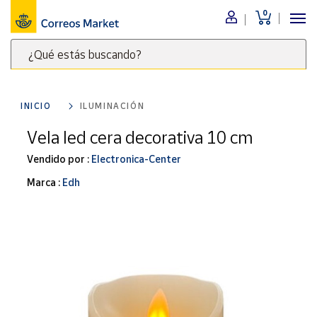
0
Menú
¿Qué estás buscando?
Nuestro
catálogo
Escribe
palabras
INICIO
ILUMINACIÓN
clave
Alimentación
para
Vela led cera decorativa 10 cm
Bebidas
buscar
Ocio y cultura
Vendido por :
Electronica-Center
productos
en
Juguetes y
Marca :
Edh
juegos
Correos
Market
Libros y
.
revistas
Merchandising
y regalos
Tienda de
Correos