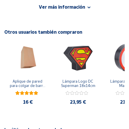
Mínimo consumo.
Ver más información
Cuenta
Temporizador de 6 horas.
Con recubrimiento de cera.
Área
Otros usuarios también compraron
cliente
Caracteristicas:
Ubicación
Alimentación. 3pilas AAA (Incluidas).
Península
Diámetro Ø7,5 cm.
y
Baleares
Aplique de pared 
Lámpara Logo DC 
Lámpara Ma
Altura 10 cm.
para colgar de barro 
Superman 18x14cm
Man 
Canarias,
natural exterior e 
Ceuta y
interior
Material Cerámica.
Melilla
16 €
23,95 €
23,
Tipo accesorio vela LED decorativa.
Color marfil.