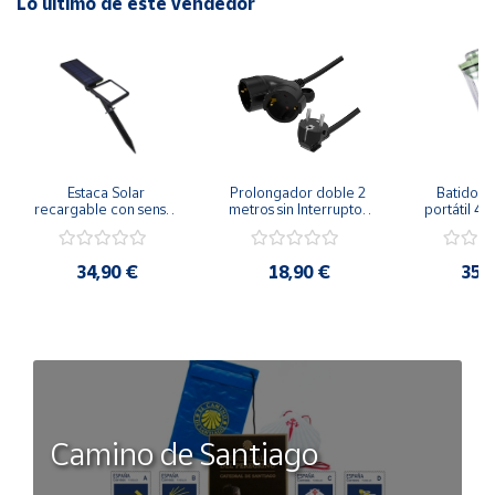
Lo último de este vendedor
Estaca Solar 
Prolongador doble 2 
Batidora 
recargable con sensor 
metros sin Interruptor 
portátil 40
crepuscular 8W
Negro 3x1,5mm²
batería r
34,90 €
18,90 €
35,
Camino de Santiago