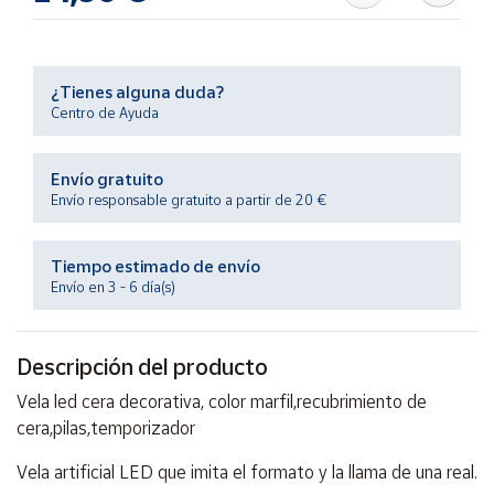
Productos
Solidarios
¿Tienes alguna duda?
Ayuda
Centro de Ayuda
Centro
Envío gratuito
de ayuda
Envío responsable gratuito a partir de 20 €
Contacto
Tiempo estimado de envío
Vendedores
Envío en 3 - 6 día(s)
Mapa de
Descripción del producto
vendedores
Vela led cera decorativa, color marfil,recubrimiento de
Hazte
vendedor
cera,pilas,temporizador
Área
Vela artificial LED que imita el formato y la llama de una real.
vendedor