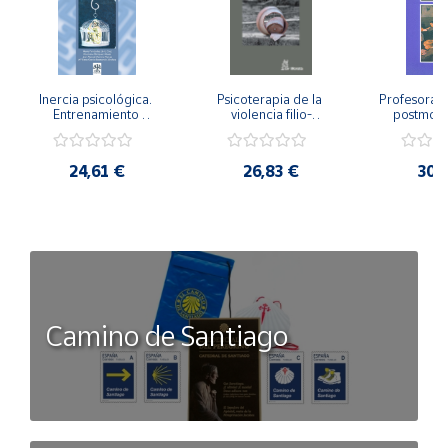
Inercia psicológica. 
Psicoterapia de la 
Profesorado,
Entrenamiento 
violencia filio-
postmode
Emocional para la 
parental. Entre el 
Cambian los
Igualdad de Género.
secreto y la 
cambi
vergüenza.
profes
24,61 €
26,83 €
30,
Camino de Santiago