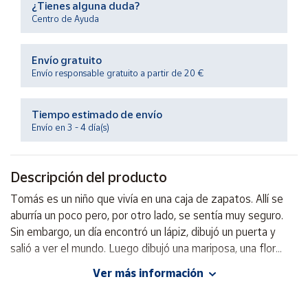
¿Tienes alguna duda?
Productos
Solidarios
Centro de Ayuda
Envío gratuito
Ayuda
Envío responsable gratuito a partir de 20 €
Centro
de ayuda
Tiempo estimado de envío
Envío en 3 - 4 día(s)
Contacto
Descripción del producto
Vendedores
Tomás es un niño que vivía en una caja de zapatos. Allí se
aburría un poco pero, por otro lado, se sentía muy seguro.
Mapa de
vendedores
Sin embargo, un día encontró un lápiz, dibujó un puerta y
salió a ver el mundo. Luego dibujó una mariposa, una flor...
Hazte
vendedor
Ver más información
Autor: Ricardo Alcántara Sgarbi
Área
Editorial: Edelvives
vendedor