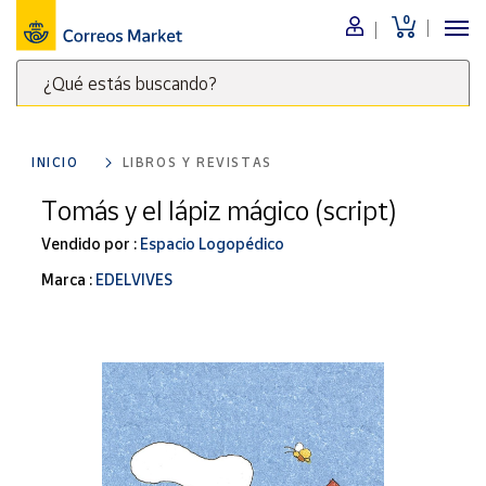
0
Menú
¿Qué estás buscando?
Nuestro
catálogo
Escribe
palabras
INICIO
LIBROS Y REVISTAS
clave
Alimentación
para
Tomás y el lápiz mágico (script)
Bebidas
buscar
Ocio y cultura
Vendido por :
Espacio Logopédico
productos
en
Juguetes y
Marca :
EDELVIVES
juegos
Correos
Market
Libros y
.
revistas
Merchandising
y regalos
Tienda de
Correos