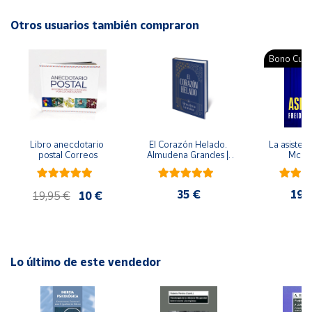
ISBN: 9788426348296
Idioma: Español
Otros usuarios también compraron
Cuenta
Bono Cultu
Área
cliente
Ubicación
Libro anecdotario 
El Corazón Helado. 
La asistent
postal Correos
Almudena Grandes | 
McFa
Península
Edición especial de 
lujo | Libro con sello y 
y
matasellos
Baleares
35 €
19,
19,95 €
10 €
Canarias,
Ceuta y
Melilla
Lo último de este vendedor