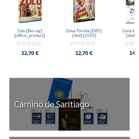
Zulu [Blu-ray] 
Zona Tórrida [DVD] 
Zona libr
[office_product] 
[dvd] [2015]
[dvd] 
[2015]
12,70 €
12,70 €
14,
Camino de Santiago