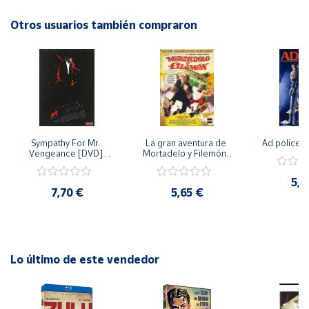
este fascinante retrato.
Otros usuarios también compraron
Cuenta
Área
cliente
Ubicación
Sympathy For Mr. 
La gran aventura de 
Ad police 
Vengeance [DVD] 
Mortadelo y Filemón/ 
Península
[dvd] [2008]
10 años de Pendelton 
[dvd] [2003]
y
5,2
Baleares
7,70 €
5,65 €
Canarias,
Ceuta y
Melilla
Lo último de este vendedor