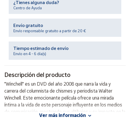
¿Tienes alguna duda?
Productos
Solidarios
Centro de Ayuda
Envío gratuito
Ayuda
Envío responsable gratuito a partir de 20 €
Centro
de ayuda
Tiempo estimado de envío
Envío en 4 - 6 día(s)
Contacto
Descripción del producto
Vendedores
"Winchell" es un DVD del año 2008 que narra la vida y
carrera del columnista de chismes y periodista Walter
Mapa de
vendedores
Winchell. Este emocionante película ofrece una mirada
íntima a la vida de este personaje influyente en los medios
Hazte
vendedor
de comunicación, mostrando sus altibajos y su impacto en la
Ver más información
industria del entretenimiento. Sumérgete en la historia de
Área
Walter Winchell con este DVD y descubre su legado en
vendedor