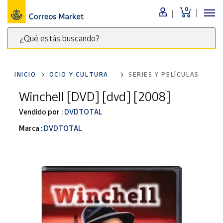
0
Menú
¿Qué estás buscando?
Nuestro
catálogo
Escribe
palabras
INICIO
OCIO Y CULTURA
SERIES Y PELÍCULAS
clave
Alimentación
para
Winchell [DVD] [dvd] [2008]
Bebidas
buscar
Ocio y cultura
Vendido por :
DVDTOTAL
productos
en
Juguetes y
Marca :
DVDTOTAL
juegos
Correos
Market
Libros y
.
revistas
Merchandising
y regalos
Tienda de
Correos