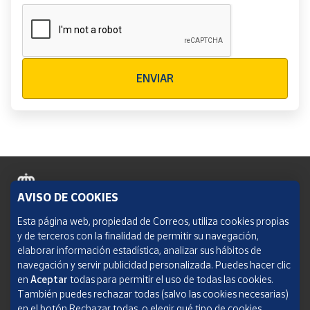
Verificación reCAPTCHA
ENVIAR
AVISO DE COOKIES
Política de cookies
Esta página web, propiedad de Correos, utiliza cookies propias
y de terceros con la finalidad de permitir su navegación,
Aviso legal
elaborar información estadística, analizar sus hábitos de
navegación y servir publicidad personalizada. Puedes hacer clic
Condiciones del servicio
en
Aceptar
todas para permitir el uso de todas las cookies.
También puedes rechazar todas (salvo las cookies necesarias)
Política de Privacidad Web
en el botón Rechazar todas, o elegir qué tipo de cookies