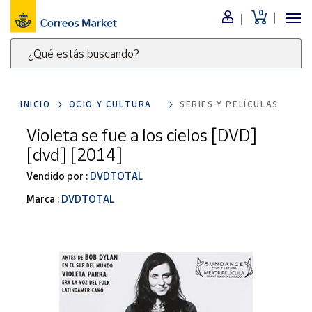
0
Menú
¿Qué estás buscando?
Nuestro
catálogo
Escribe
palabras
INICIO
OCIO Y CULTURA
SERIES Y PELÍCULAS
clave
Alimentación
para
Violeta se fue a los cielos [DVD]
Bebidas
buscar
[dvd] [2014]
Ocio y cultura
productos
en
Vendido por :
DVDTOTAL
Juguetes y
juegos
Correos
Marca :
DVDTOTAL
Market
Libros y
.
revistas
Merchandising
y regalos
Tienda de
Correos