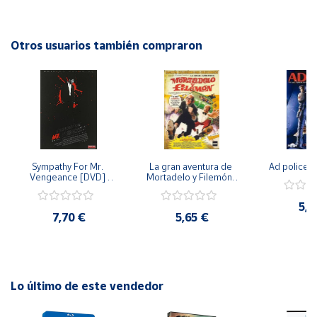
conmovedoras y música enriquecedora, esta película es un
homenaje a la vida y legado de Violeta Parra que no te
Cuenta
puedes perder.
Otros usuarios también compraron
Área
cliente
Ubicación
Sympathy For Mr. 
La gran aventura de 
Ad police 
Península
Vengeance [DVD] 
Mortadelo y Filemón/ 
y
[dvd] [2008]
10 años de Pendelton 
Baleares
[dvd] [2003]
5,2
7,70 €
5,65 €
Canarias,
Ceuta y
Melilla
Lo último de este vendedor