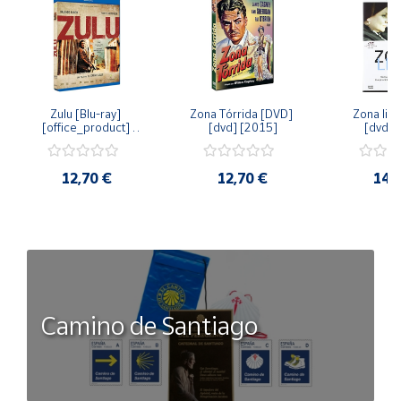
Zulu [Blu-ray] 
Zona Tórrida [DVD] 
Zona libr
[office_product] 
[dvd] [2015]
[dvd] 
[2015]
12,70 €
12,70 €
14,
Camino de Santiago