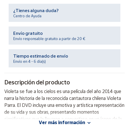
Productos
Solidarios
¿Tienes alguna duda?
Centro de Ayuda
Ayuda
Envío gratuito
Envío responsable gratuito a partir de 20 €
Centro
de ayuda
Tiempo estimado de envío
Contacto
Envío en 4 - 6 día(s)
Vendedores
Descripción del producto
Mapa de
Violeta se fue a los cielos es una película del año 2014 que
vendedores
narra la historia de la reconocida cantautora chilena Violeta
Hazte
Parra. El DVD incluye una emotiva y artística representación
vendedor
de su vida y sus obras, presentando momentos
significativos que la llevaron a convertirse en un ícono de la
Área
Ver más información
vendedor
música folclórica latinoamericana. Con imágenes