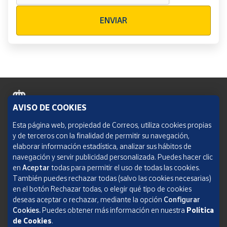
Verificación reCAPTCHA
ENVIAR
AVISO DE COOKIES
Política de cookies
Esta página web, propiedad de Correos, utiliza cookies propias
y de terceros con la finalidad de permitir su navegación,
Aviso legal
elaborar información estadística, analizar sus hábitos de
navegación y servir publicidad personalizada. Puedes hacer clic
Condiciones del servicio
en
Aceptar
todas para permitir el uso de todas las cookies.
También puedes rechazar todas (salvo las cookies necesarias)
Política de Privacidad Web
en el botón Rechazar todas, o elegir qué tipo de cookies
deseas aceptar o rechazar, mediante la opción
Configurar
Informe de transparencia
Cookies.
Puedes obtener más información en nuestra
Política
de Cookies
.
SOCIEDAD ESTATAL CORREOS Y TELÉGRAFOS, S.A., S.M.E. Todos los derechos