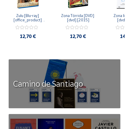
Zulu [Blu-ray] 
Zona Tórrida [DVD] 
Zona libr
[office_product] 
[dvd] [2015]
[dvd] 
[2015]
12,70 €
12,70 €
14,
Camino de Santiago