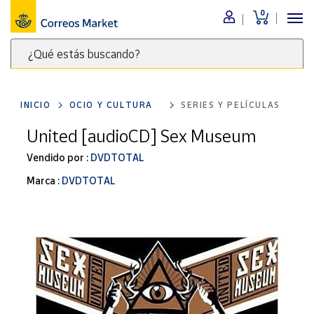
0
Menú
¿Qué estás buscando?
Nuestro
catálogo
Escribe
palabras
INICIO
OCIO Y CULTURA
SERIES Y PELÍCULAS
clave
Alimentación
para
United [audioCD] Sex Museum
Bebidas
buscar
Ocio y cultura
Vendido por :
DVDTOTAL
productos
en
Juguetes y
Marca :
DVDTOTAL
juegos
Correos
Market
Libros y
.
revistas
Merchandising
y regalos
Tienda de
Correos