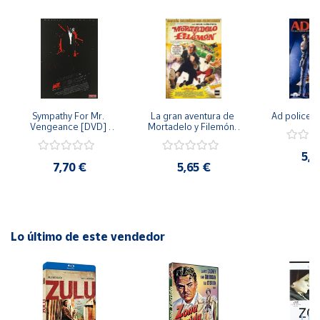
banda y su música innovadora!
Cuenta
Área
cliente
Sympathy For Mr. 
La gran aventura de 
Ad police 
Vengeance [DVD] 
Mortadelo y Filemón/ 
Ubicación
[dvd] [2008]
10 años de Pendelton 
[dvd] [2003]
5,2
7,70 €
5,65 €
Península
y
Baleares
Canarias,
Ceuta y
Lo último de este vendedor
Melilla