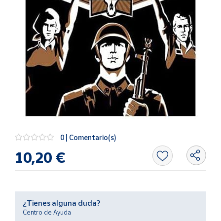
Artesanía
Oficina y
Papelería
Para Canarias,
Ceuta y Melilla
Más
populares
Bono
Cultural
0 | Comentario(s)
Nuestros
10,20 €
vendedores
Las
novedades
de Correos
Market
¿Tienes alguna duda?
Centro de Ayuda