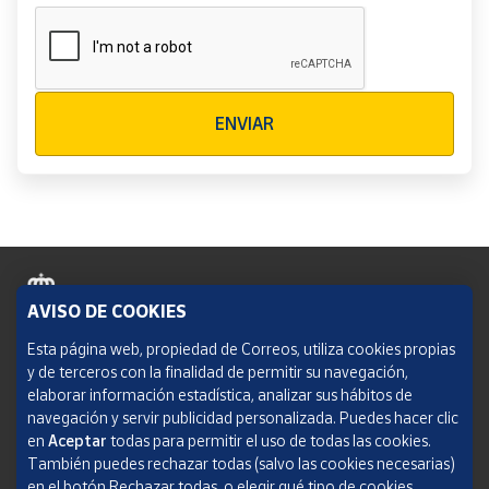
Verificación reCAPTCHA
ENVIAR
AVISO DE COOKIES
Política de cookies
Esta página web, propiedad de Correos, utiliza cookies propias
y de terceros con la finalidad de permitir su navegación,
Aviso legal
elaborar información estadística, analizar sus hábitos de
navegación y servir publicidad personalizada. Puedes hacer clic
Condiciones del servicio
en
Aceptar
todas para permitir el uso de todas las cookies.
También puedes rechazar todas (salvo las cookies necesarias)
Política de Privacidad Web
en el botón Rechazar todas, o elegir qué tipo de cookies