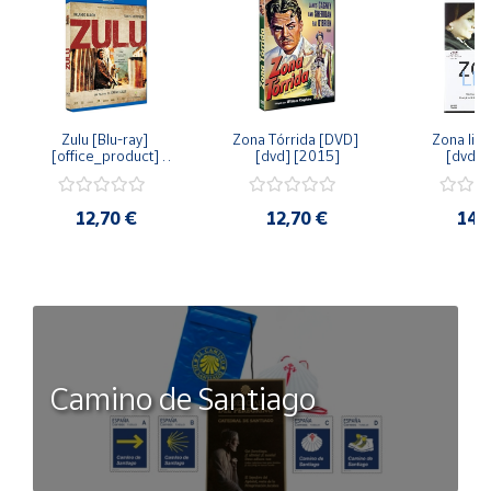
Zulu [Blu-ray] 
Zona Tórrida [DVD] 
Zona libr
[office_product] 
[dvd] [2015]
[dvd] 
[2015]
12,70 €
12,70 €
14,
Camino de Santiago