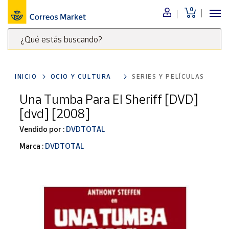
0
Menú
¿Qué estás buscando?
Nuestro
catálogo
Escribe
palabras
INICIO
OCIO Y CULTURA
SERIES Y PELÍCULAS
clave
Alimentación
para
Una Tumba Para El Sheriff [DVD]
Bebidas
buscar
[dvd] [2008]
Ocio y cultura
productos
en
Vendido por :
DVDTOTAL
Juguetes y
juegos
Correos
Marca :
DVDTOTAL
Market
Libros y
.
revistas
Merchandising
y regalos
Tienda de
Correos