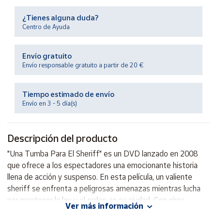
Productos
Solidarios
¿Tienes alguna duda?
Centro de Ayuda
Ayuda
Envío gratuito
Envío responsable gratuito a partir de 20 €
Centro
de ayuda
Tiempo estimado de envío
Contacto
Envío en 3 - 5 día(s)
Vendedores
Descripción del producto
Mapa de
"Una Tumba Para El Sheriff" es un DVD lanzado en 2008
vendedores
que ofrece a los espectadores una emocionante historia
Hazte
llena de acción y suspenso. En esta película, un valiente
vendedor
sheriff se enfrenta a peligrosas amenazas mientras lucha
por mantener la ley y el orden en su ciudad. Con giros
Área
Ver más información
vendedor
inesperados y emocionantes escenas de persecución, este