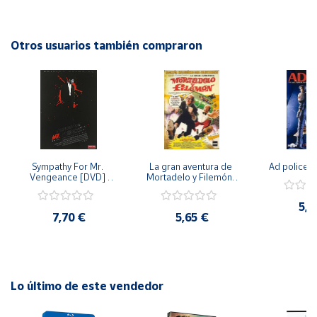
DVD promete mantenerte al borde de tu asiento de
principio a fin. ¡No te pierdas la oportunidad de agregar este
Cuenta
emocionante título a tu colección de películas!
Otros usuarios también compraron
Área
cliente
Ubicación
Sympathy For Mr. 
La gran aventura de 
Ad police 
Península
Vengeance [DVD] 
Mortadelo y Filemón/ 
y
[dvd] [2008]
10 años de Pendelton 
Baleares
[dvd] [2003]
5,2
7,70 €
5,65 €
Canarias,
Ceuta y
Melilla
Lo último de este vendedor