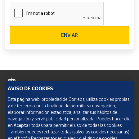
Verificación reCAPTCHA
ENVIAR
AVISO DE COOKIES
Política de cookies
Esta página web, propiedad de Correos, utiliza cookies propias
y de terceros con la finalidad de permitir su navegación,
Aviso legal
elaborar información estadística, analizar sus hábitos de
navegación y servir publicidad personalizada. Puedes hacer clic
Condiciones del servicio
en
Aceptar
todas para permitir el uso de todas las cookies.
También puedes rechazar todas (salvo las cookies necesarias)
Política de Privacidad Web
en el botón Rechazar todas, o elegir qué tipo de cookies