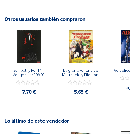
cinematográfica inolvidable.
Cuenta
Otros usuarios también compraron
Área
cliente
Ubicación
Sympathy For Mr. 
La gran aventura de 
Ad police 
Península
Vengeance [DVD] 
Mortadelo y Filemón/ 
y
[dvd] [2008]
10 años de Pendelton 
Baleares
[dvd] [2003]
5,2
7,70 €
5,65 €
Canarias,
Ceuta y
Melilla
Lo último de este vendedor