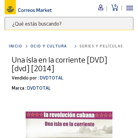
0
Menú
¿Qué estás buscando?
Nuestro
catálogo
Escribe
palabras
INICIO
OCIO Y CULTURA
SERIES Y PELÍCULAS
clave
Alimentación
para
Una isla en la corriente [DVD]
Bebidas
buscar
[dvd] [2014]
Ocio y cultura
productos
en
Vendido por :
DVDTOTAL
Juguetes y
juegos
Correos
Marca :
DVDTOTAL
Market
Libros y
.
revistas
Merchandising
y regalos
Tienda de
Correos