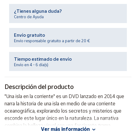
Productos
Solidarios
¿Tienes alguna duda?
Centro de Ayuda
Ayuda
Envío gratuito
Envío responsable gratuito a partir de 20 €
Centro
de ayuda
Tiempo estimado de envío
Contacto
Envío en 4 - 6 día(s)
Vendedores
Descripción del producto
Mapa de
"Una isla en la corriente" es un DVD lanzado en 2014 que
vendedores
narra la historia de una isla en medio de una corriente
Hazte
oceanográfica, explorando los secretos y misterios que
vendedor
esconde este lugar único en la naturaleza. La narrativa
combina la belleza visual con una fascinante trama,
Área
Ver más información
vendedor
ofreciendo a los espectadores una experiencia