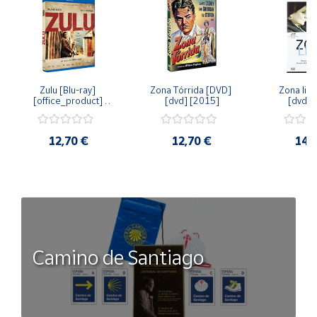
Zulu [Blu-ray] 
Zona Tórrida [DVD] 
Zona libr
[office_product] 
[dvd] [2015]
[dvd] 
[2015]
12,70 €
12,70 €
14,
Camino de Santiago