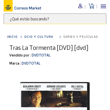
0
Menú
¿Qué estás buscando?
Nuestro
catálogo
Escribe
palabras
INICIO
OCIO Y CULTURA
SERIES Y PELÍCULAS
clave
Alimentación
para
Tras La Tormenta [DVD] [dvd]
Bebidas
buscar
Ocio y cultura
Vendido por :
DVDTOTAL
productos
en
Juguetes y
Marca :
DVDTOTAL
juegos
Correos
Market
Libros y
.
revistas
Merchandising
y regalos
Tienda de
Correos