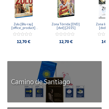
Zulu [Blu-ray] 
Zona Tórrida [DVD] 
Zona libr
[office_product] 
[dvd] [2015]
[dvd] 
[2015]
12,70 €
12,70 €
14,
Camino de Santiago