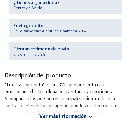
¿Tienes alguna duda?
Productos
Solidarios
Centro de Ayuda
Envío gratuito
Ayuda
Envío responsable gratuito a partir de 20 €
Centro
de ayuda
Tiempo estimado de envío
Envío en 4 - 6 día(s)
Contacto
Descripción del producto
Vendedores
"Tras La Tormenta" es un DVD que presenta una
emocionante historia llena de aventuras y emociones.
Mapa de
vendedores
Acompaña a los personajes principales mientras luchan
contra los elementos y superan grandes obstáculos para
Hazte
vendedor
alcanzar la felicidad y la paz. Este DVD es perfecto para
Ver más información
aquellos que disfrutan de historias conmovedoras y
Área
mensajes inspiradores. ¡No te pierdas la oportunidad de
vendedor