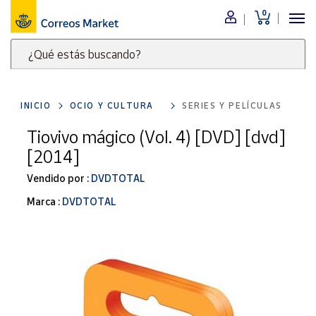
0
Menú
¿Qué estás buscando?
Nuestro
catálogo
Escribe
palabras
INICIO
OCIO Y CULTURA
SERIES Y PELÍCULAS
clave
Alimentación
para
Tiovivo mágico (Vol. 4) [DVD] [dvd]
Bebidas
buscar
[2014]
Ocio y cultura
productos
en
Vendido por :
DVDTOTAL
Juguetes y
juegos
Correos
Marca :
DVDTOTAL
Market
Libros y
.
revistas
Merchandising
y regalos
Tienda de
Correos