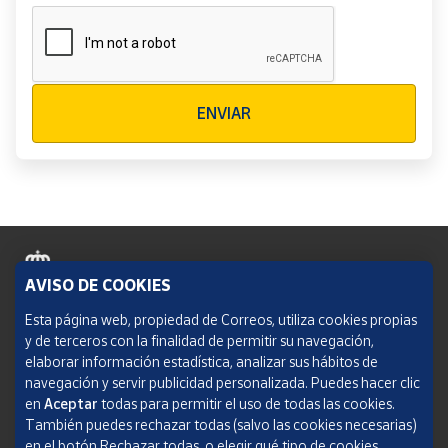
Verificación reCAPTCHA
ENVIAR
AVISO DE COOKIES
Política de cookies
Esta página web, propiedad de Correos, utiliza cookies propias
y de terceros con la finalidad de permitir su navegación,
Aviso legal
elaborar información estadística, analizar sus hábitos de
navegación y servir publicidad personalizada. Puedes hacer clic
Condiciones del servicio
en
Aceptar
todas para permitir el uso de todas las cookies.
También puedes rechazar todas (salvo las cookies necesarias)
Política de Privacidad Web
en el botón Rechazar todas, o elegir qué tipo de cookies