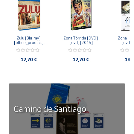
Zulu [Blu-ray] 
Zona Tórrida [DVD] 
Zona libr
[office_product] 
[dvd] [2015]
[dvd] 
[2015]
12,70 €
12,70 €
14,
Camino de Santiago