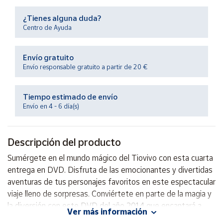
Productos
Solidarios
¿Tienes alguna duda?
Centro de Ayuda
Ayuda
Envío gratuito
Envío responsable gratuito a partir de 20 €
Centro
de ayuda
Tiempo estimado de envío
Contacto
Envío en 4 - 6 día(s)
Vendedores
Descripción del producto
Mapa de
Sumérgete en el mundo mágico del Tiovivo con esta cuarta
vendedores
entrega en DVD. Disfruta de las emocionantes y divertidas
Hazte
aventuras de tus personajes favoritos en este espectacular
vendedor
viaje lleno de sorpresas. Conviértete en parte de la magia y
la diversión con este DVD del año 2014 que encantará a
Área
Ver más información
vendedor
grandes y pequeños por igual. ¡No te lo pierdas!