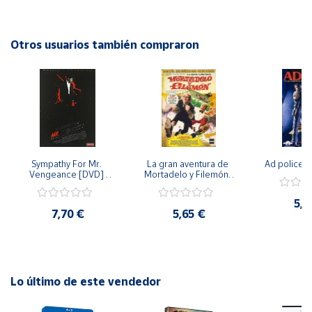
Cuenta
Otros usuarios también compraron
Área
cliente
Ubicación
Sympathy For Mr. 
La gran aventura de 
Ad police 
Península
Vengeance [DVD] 
Mortadelo y Filemón/ 
y
[dvd] [2008]
10 años de Pendelton 
Baleares
[dvd] [2003]
5,2
7,70 €
5,65 €
Canarias,
Ceuta y
Melilla
Lo último de este vendedor