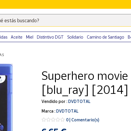
é estás buscando?
Escribe
palabras
clave
idas
Aceite
Miel
Distintivo DGT
Solidario
Camino de Santiago
B
para
buscar
LAS
productos
en
Superhero movie 
Correos
Market
[blu_ray] [2014]
.
Vendido por :
DVDTOTAL
Marca :
DVDTOTAL
0 | Comentario(s)