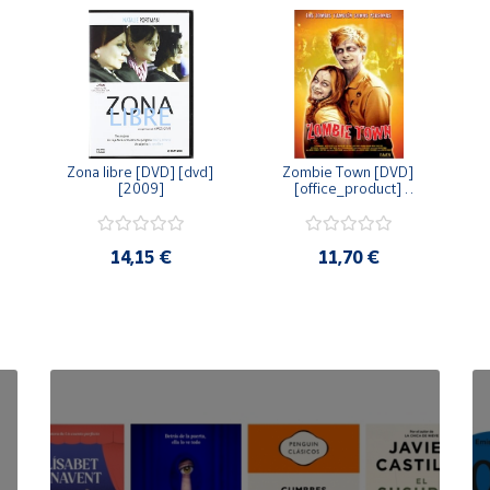
Zona libre [DVD] [dvd] 
Zombie Town [DVD] 
[2009]
[office_product] 
[2010]
14,15 €
11,70 €