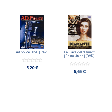
Ad police [DVD] [dvd]
La Plaça del diamant 
 
[Reino Unido] [DVD] 
 
[dvd]
5,20 €
5,65 €