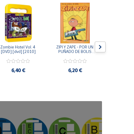
Zombie Hotel Vol. 4 
ZIPI Y ZAPE - POR UN 
Zipi y Z
[DVD] [dvd] [2010]
PUÑADO DE BOLIS 
¿Hermanitos.
[unknown_binding]
gracias! (D
[unknown_
6,40 €
6,20 €
9,2