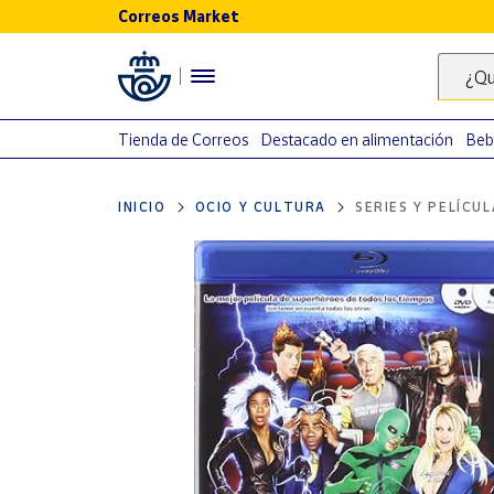
Correos Market
Menú
¿Qu
Nuestro
catálogo
Tienda de Correos
Destacado en alimentación
Beb
Alimentación
INICIO
OCIO Y CULTURA
SERIES Y PELÍCU
Bebidas
Ocio y cultura
Juguetes y
juegos
Libros y
revistas
Merchandising
y regalos
Tienda de
Correos