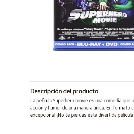
Artesanía
Oficina y
Papelería
Para Canarias,
Ceuta y Melilla
Más
populares
Bono
Cultural
Descripción del producto
Nuestros
vendedores
La película Superhero movie es una comedia que p
Las
acción y humor de una manera única. En formato com
novedades
excepcional. ¡No te pierdas esta divertida película
de Correos
Market