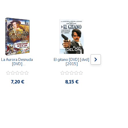
La Aurora Desnuda 
El gitano [DVD] [dvd] 
Pack: La C
[DVD] 
[2015]
Jersey + Sere
[unknown_binding] 
Algo Que Co
[2013]
ray] [blu_r
7,20 €
8,15 €
9,6