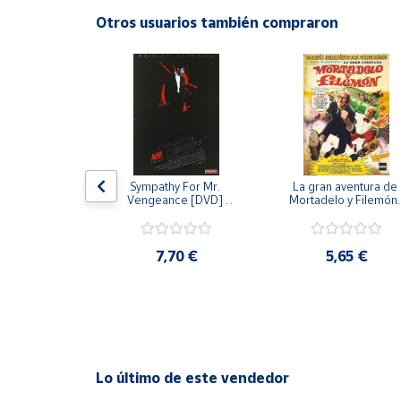
Productos
Otros usuarios también compraron
Solidarios
Ayuda
Centro
de ayuda
Contacto
 [DVD] [dvd]
Sympathy For Mr. 
La gran aventura de 
Vengeance [DVD] 
Mortadelo y Filemón/
[dvd] [2008]
10 años de Pendelton
[dvd] [2003]
Vendedores
,20 €
7,70 €
5,65 €
Mapa de
vendedores
Hazte
vendedor
Área
Lo último de este vendedor
vendedor