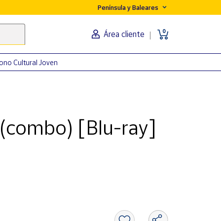
Península y Baleares
0
Área cliente
ono Cultural Joven
(combo) [Blu-ray]