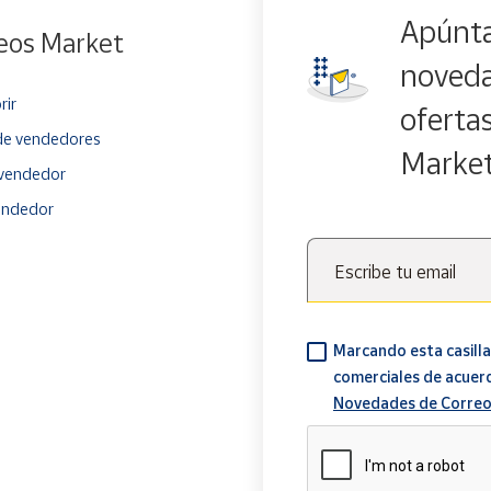
Apúnta
eos Market
noveda
rir
oferta
e vendedores
Marke
vendedor
endedor
Escribe tu email
Marcando esta casilla
comerciales de acuer
Novedades de Correo