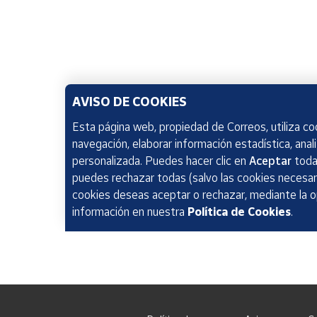
AVISO DE COOKIES
Esta página web, propiedad de Correos, utiliza coo
navegación, elaborar información estadística, anal
personalizada. Puedes hacer clic en
Aceptar
todas
puedes rechazar todas (salvo las cookies necesari
cookies deseas aceptar o rechazar, mediante la 
información en nuestra
Política de Cookies
.