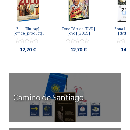
Zulu [Blu-ray] 
Zona Tórrida [DVD] 
Zona libr
[office_product] 
[dvd] [2015]
[dvd] 
[2015]
12,70 €
12,70 €
14,
Camino de Santiago