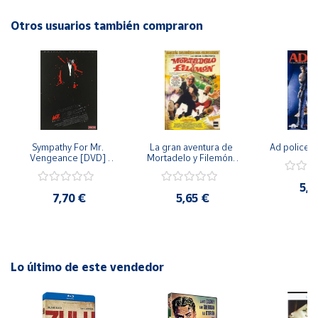
acción, "Subespecies 2" promete mantener a los fanáticos
de la serie entretenidos y al borde de sus asientos.
Otros usuarios también compraron
Cuenta
Área
cliente
Ubicación
Sympathy For Mr. 
La gran aventura de 
Ad police 
Vengeance [DVD] 
Mortadelo y Filemón/ 
Península
[dvd] [2008]
10 años de Pendelton 
[dvd] [2003]
y
5,2
Baleares
7,70 €
5,65 €
Canarias,
Ceuta y
Melilla
Lo último de este vendedor