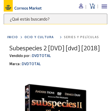
0
Menú
¿Qué estás buscando?
Nuestro
catálogo
Escribe
palabras
INICIO
OCIO Y CULTURA
SERIES Y PELÍCULAS
clave
Alimentación
para
Subespecies 2 [DVD] [dvd] [2018]
Bebidas
buscar
Ocio y cultura
Vendido por :
DVDTOTAL
productos
en
Juguetes y
Marca :
DVDTOTAL
juegos
Correos
Market
Libros y
.
revistas
Merchandising
y regalos
Tienda de
Correos