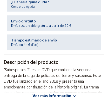
¿Tienes alguna duda?
Productos
Solidarios
Centro de Ayuda
Envío gratuito
Ayuda
Envío responsable gratuito a partir de 20 €
Centro
de ayuda
Tiempo estimado de envío
Envío en 4 - 6 día(s)
Contacto
Descripción del producto
Vendedores
"Subespecies 2" es un DVD que contiene la segunda
entrega de la saga de películas de terror y suspenso. Este
Mapa de
vendedores
DVD fue lanzado en el año 2018 y presenta una
emocionante continuación de la historia original. La trama
Hazte
vendedor
sigue a los personajes principales en nuevas situaciones de
Ver más información
peligro y misterio, manteniendo al espectador en vilo
Área
durante toda la película. Con una combinación de horror y
vendedor