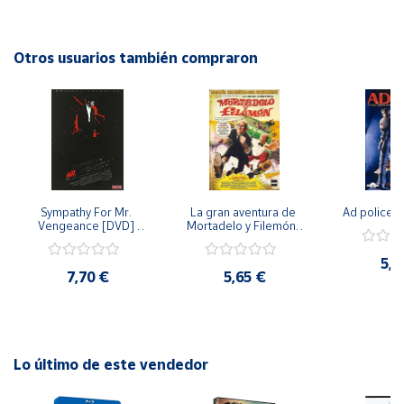
inesperados y escenas emocionantes, esta película del año
2010 promete mantener a los espectadores al borde de
Cuenta
sus asientos de principio a fin. ¡No te pierdas esta
Otros usuarios también compraron
emocionante historia de suspense y persecución!
Área
cliente
Ubicación
Sympathy For Mr. 
La gran aventura de 
Ad police 
Península
Vengeance [DVD] 
Mortadelo y Filemón/ 
y
[dvd] [2008]
10 años de Pendelton 
Baleares
[dvd] [2003]
5,2
7,70 €
5,65 €
Canarias,
Ceuta y
Melilla
Lo último de este vendedor