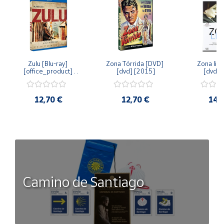
Zulu [Blu-ray] 
Zona Tórrida [DVD] 
Zona libr
[office_product] 
[dvd] [2015]
[dvd] 
[2015]
12,70 €
12,70 €
14,
Camino de Santiago