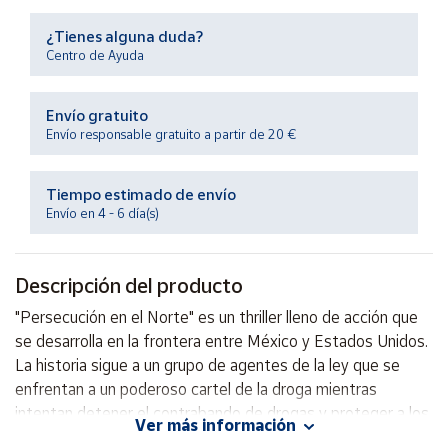
Productos
Solidarios
¿Tienes alguna duda?
Centro de Ayuda
Ayuda
Envío gratuito
Envío responsable gratuito a partir de 20 €
Centro
de ayuda
Tiempo estimado de envío
Contacto
Envío en 4 - 6 día(s)
Vendedores
Descripción del producto
Mapa de
"Persecución en el Norte" es un thriller lleno de acción que
vendedores
se desarrolla en la frontera entre México y Estados Unidos.
Hazte
La historia sigue a un grupo de agentes de la ley que se
vendedor
enfrentan a un poderoso cartel de la droga mientras
intentan detener el contrabando de drogas y proteger a los
Área
Ver más información
vendedor
ciudadanos inocentes. Con una trama llena de giros