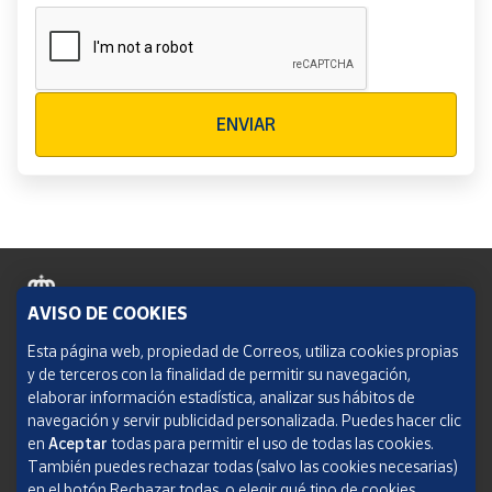
Verificación reCAPTCHA
ENVIAR
AVISO DE COOKIES
Política de cookies
Esta página web, propiedad de Correos, utiliza cookies propias
y de terceros con la finalidad de permitir su navegación,
Aviso legal
elaborar información estadística, analizar sus hábitos de
navegación y servir publicidad personalizada. Puedes hacer clic
Condiciones del servicio
en
Aceptar
todas para permitir el uso de todas las cookies.
También puedes rechazar todas (salvo las cookies necesarias)
Política de Privacidad Web
en el botón Rechazar todas, o elegir qué tipo de cookies