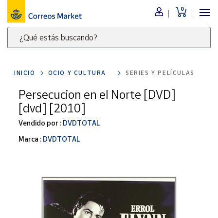
0
Menú
¿Qué estás buscando?
Nuestro
catálogo
Escribe
palabras
INICIO
OCIO Y CULTURA
SERIES Y PELÍCULAS
clave
Alimentación
para
Persecucion en el Norte [DVD]
Bebidas
buscar
[dvd] [2010]
Ocio y cultura
productos
en
Vendido por :
DVDTOTAL
Juguetes y
juegos
Correos
Marca :
DVDTOTAL
Market
Libros y
.
revistas
Merchandising
y regalos
Tienda de
Correos