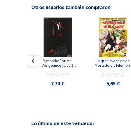
Productos
Otros usuarios también compraron
Solidarios
Ayuda
Centro
de ayuda
Contacto
 [DVD] [dvd]
Sympathy For Mr. 
La gran aventura de 
Vengeance [DVD] 
Mortadelo y Filemón/
[dvd] [2008]
10 años de Pendelton
[dvd] [2003]
Vendedores
,20 €
7,70 €
5,65 €
Mapa de
vendedores
Hazte
vendedor
Área
Lo último de este vendedor
vendedor