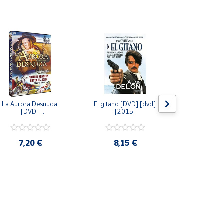
La Aurora Desnuda 
El gitano [DVD] [dvd] 
Pack: La C
[DVD] 
[2015]
Jersey + Sere
[unknown_binding] 
Algo Que Co
[2013]
ray] [blu_r
7,20 €
8,15 €
9,6