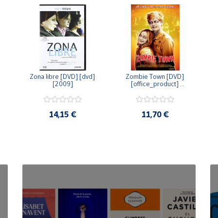
Zona libre [DVD] [dvd] 
Zombie Town [DVD] 
[2009]
[office_product] 
[2010]
14,15 €
11,70 €