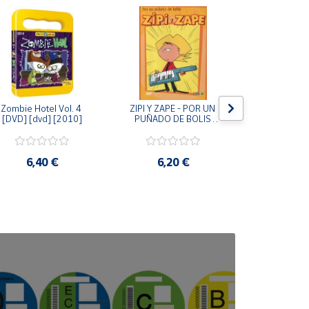
Zombie Hotel Vol. 4 
ZIPI Y ZAPE - POR UN 
Zipi y Z
[DVD] [dvd] [2010]
PUÑADO DE BOLIS 
¿Hermanitos.
[unknown_binding]
gracias! (D
[unknown_
6,40 €
6,20 €
9,2