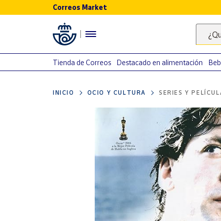
Correos Market
Menú
¿Qu
Nuestro
catálogo
Tienda de Correos
Destacado en alimentación
Beb
Alimentación
INICIO
OCIO Y CULTURA
SERIES Y PELÍCU
Bebidas
Ocio y cultura
Juguetes y
juegos
Libros y
revistas
Merchandising
y regalos
Tienda de
Correos