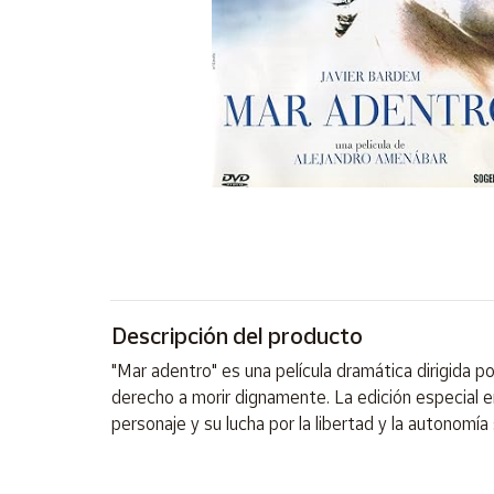
Artesanía
Oficina y
Papelería
Para Canarias,
Ceuta y Melilla
Más
populares
Bono
Cultural
Descripción del producto
Nuestros
vendedores
"Mar adentro" es una película dramática dirigida 
Las
derecho a morir dignamente. La edición especial e
novedades
personaje y su lucha por la libertad y la autonomí
de Correos
Market