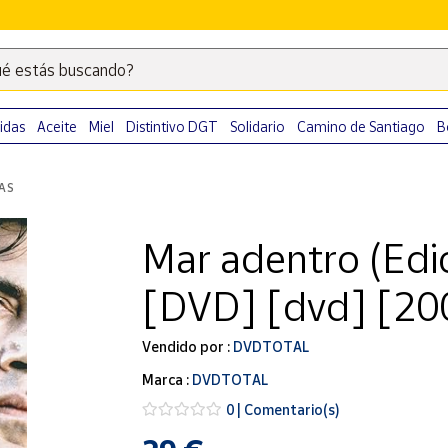
é estás buscando?
Escribe
palabras
clave
idas
Aceite
Miel
Distintivo DGT
Solidario
Camino de Santiago
B
para
buscar
LAS
productos
en
Mar adentro (Edic
Correos
Market
[DVD] [dvd] [20
.
Vendido por :
DVDTOTAL
Marca :
DVDTOTAL
0 | Comentario(s)