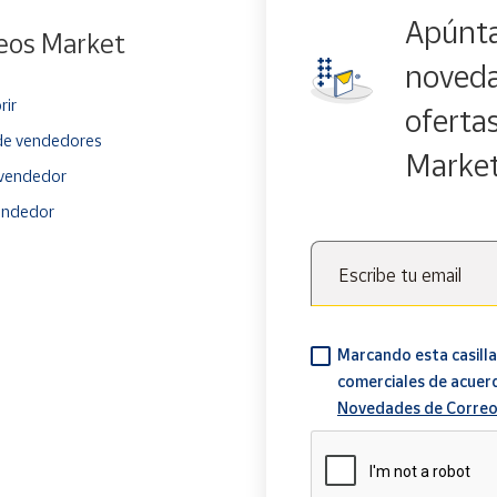
Apúnta
eos Market
noveda
rir
oferta
e vendedores
Marke
vendedor
endedor
Escribe tu email
Marcando esta casilla
comerciales de acuer
Novedades de Correo