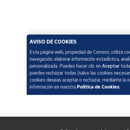
AVISO DE COOKIES
Esta página web, propiedad de Correos, utiliza coo
navegación, elaborar información estadística, anal
personalizada. Puedes hacer clic en
Aceptar
todas
puedes rechazar todas (salvo las cookies necesari
cookies deseas aceptar o rechazar, mediante la 
información en nuestra
Política de Cookies
.