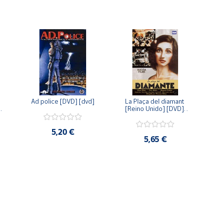
Ad police [DVD] [dvd]
La Plaça del diamant 
 
[Reino Unido] [DVD] 
 
[dvd]
5,20 €
5,65 €