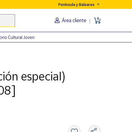
Península y Baleares
0
Área cliente
ono Cultural Joven
ión especial)
08]