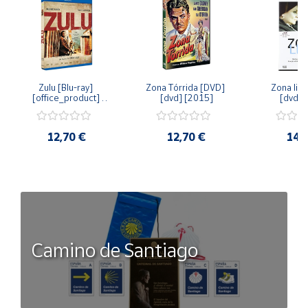
Zulu [Blu-ray] 
Zona Tórrida [DVD] 
Zona libr
[office_product] 
[dvd] [2015]
[dvd] 
[2015]
12,70 €
12,70 €
14,
Camino de Santiago