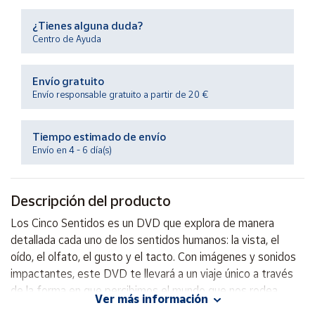
Productos
Solidarios
¿Tienes alguna duda?
Centro de Ayuda
Ayuda
Envío gratuito
Envío responsable gratuito a partir de 20 €
Centro
de ayuda
Tiempo estimado de envío
Contacto
Envío en 4 - 6 día(s)
Vendedores
Descripción del producto
Mapa de
Los Cinco Sentidos es un DVD que explora de manera
vendedores
detallada cada uno de los sentidos humanos: la vista, el
Hazte
oído, el olfato, el gusto y el tacto. Con imágenes y sonidos
vendedor
impactantes, este DVD te llevará a un viaje único a través
de la forma en que percibimos el mundo que nos rodea.
Área
Ver más información
vendedor
Descubre cómo funcionan nuestros sentidos y cómo