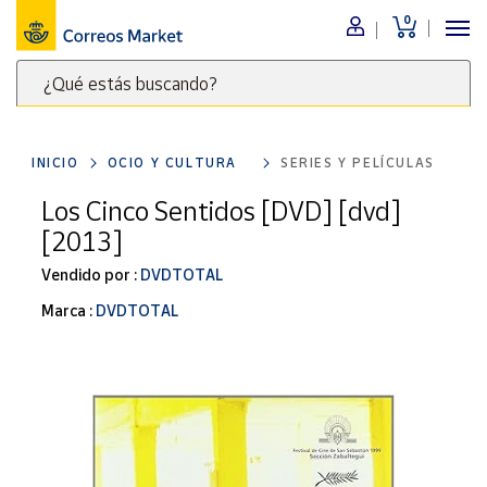
0
Menú
¿Qué estás buscando?
Nuestro
catálogo
Escribe
palabras
INICIO
OCIO Y CULTURA
SERIES Y PELÍCULAS
clave
Alimentación
para
Los Cinco Sentidos [DVD] [dvd]
Bebidas
buscar
[2013]
Ocio y cultura
productos
en
Vendido por :
DVDTOTAL
Juguetes y
juegos
Correos
Marca :
DVDTOTAL
Market
Libros y
.
revistas
Merchandising
y regalos
Tienda de
Correos