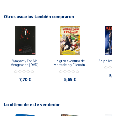
interactúan entre sí para darnos una experiencia sensorial
completa. Una experiencia educativa y fascinante que te
Cuenta
hará valorar aún más la maravilla de nuestros sentidos. ¡No
Otros usuarios también compraron
te lo pierdas! Año de lanzamiento: 2013.
Área
cliente
Ubicación
Sympathy For Mr. 
La gran aventura de 
Ad police 
Península
Vengeance [DVD] 
Mortadelo y Filemón/ 
y
[dvd] [2008]
10 años de Pendelton 
Baleares
[dvd] [2003]
5,2
7,70 €
5,65 €
Canarias,
Ceuta y
Melilla
Lo último de este vendedor