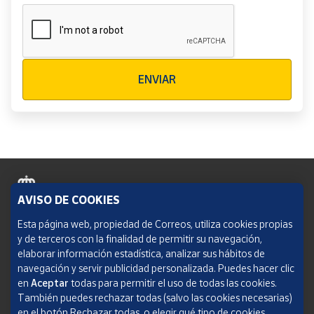
Verificación reCAPTCHA
ENVIAR
AVISO DE COOKIES
Política de cookies
Esta página web, propiedad de Correos, utiliza cookies propias
y de terceros con la finalidad de permitir su navegación,
Aviso legal
elaborar información estadística, analizar sus hábitos de
navegación y servir publicidad personalizada. Puedes hacer clic
Condiciones del servicio
en
Aceptar
todas para permitir el uso de todas las cookies.
También puedes rechazar todas (salvo las cookies necesarias)
Política de Privacidad Web
en el botón Rechazar todas, o elegir qué tipo de cookies