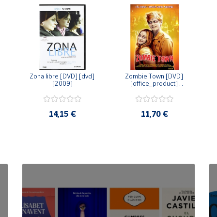
Zona libre [DVD] [dvd] 
Zombie Town [DVD] 
[2009]
[office_product] 
[2010]
14,15 €
11,70 €