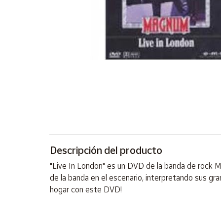
Artesanía
Oficina y
Papelería
Para Canarias,
Ceuta y Melilla
Más
populares
Bono
Cultural
Descripción del producto
Nuestros
vendedores
"Live In London" es un DVD de la banda de rock Ma
Las
de la banda en el escenario, interpretando sus g
novedades
hogar con este DVD!
de Correos
Market