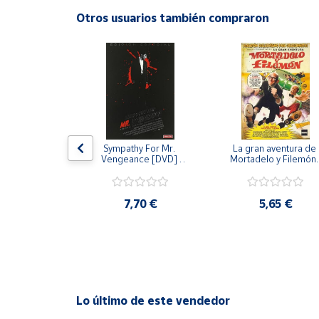
Productos
Otros usuarios también compraron
Solidarios
Ayuda
Centro
de ayuda
Contacto
 [DVD] [dvd]
Sympathy For Mr. 
La gran aventura de 
Vengeance [DVD] 
Mortadelo y Filemón/
[dvd] [2008]
10 años de Pendelton
[dvd] [2003]
Vendedores
,20 €
7,70 €
5,65 €
Mapa de
vendedores
Hazte
vendedor
Área
Lo último de este vendedor
vendedor