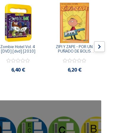
Zombie Hotel Vol. 4 
ZIPI Y ZAPE - POR UN 
Zipi y Z
[DVD] [dvd] [2010]
PUÑADO DE BOLIS 
¿Hermanitos.
[unknown_binding]
gracias! (D
[unknown_
6,40 €
6,20 €
9,2