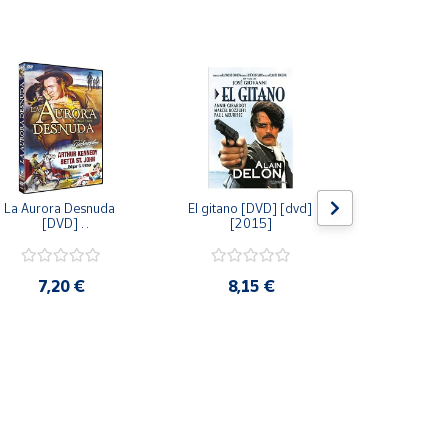
La Aurora Desnuda 
El gitano [DVD] [dvd] 
Pack: La C
[DVD] 
[2015]
Jersey + Sere
[unknown_binding] 
Algo Que Co
[2013]
ray] [blu_r
7,20 €
8,15 €
9,6