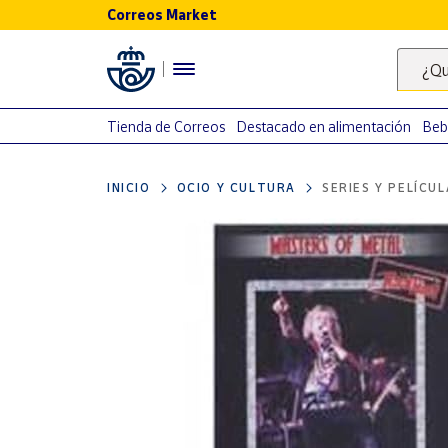
Correos Market
Menú
¿Qu
Nuestro
catálogo
Tienda de Correos
Destacado en alimentación
Beb
Alimentación
INICIO
OCIO Y CULTURA
SERIES Y PELÍCU
Bebidas
Ocio y cultura
Juguetes y
juegos
Libros y
revistas
Merchandising
y regalos
Tienda de
Correos