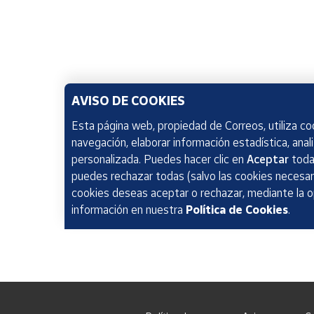
AVISO DE COOKIES
Esta página web, propiedad de Correos, utiliza coo
navegación, elaborar información estadística, anal
personalizada. Puedes hacer clic en
Aceptar
todas
puedes rechazar todas (salvo las cookies necesari
cookies deseas aceptar o rechazar, mediante la 
información en nuestra
Política de Cookies
.