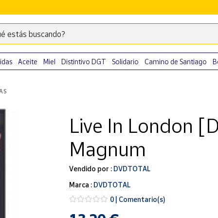
é estás buscando?
Escribe
palabras
clave
idas
Aceite
Miel
Distintivo DGT
Solidario
Camino de Santiago
B
para
buscar
LAS
productos
en
Live In London [
Correos
Market
Magnum
.
Vendido por :
DVDTOTAL
Marca :
DVDTOTAL
0 | Comentario(s)