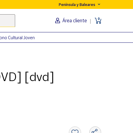
Península y Baleares
0
Área cliente
ono Cultural Joven
DVD] [dvd]