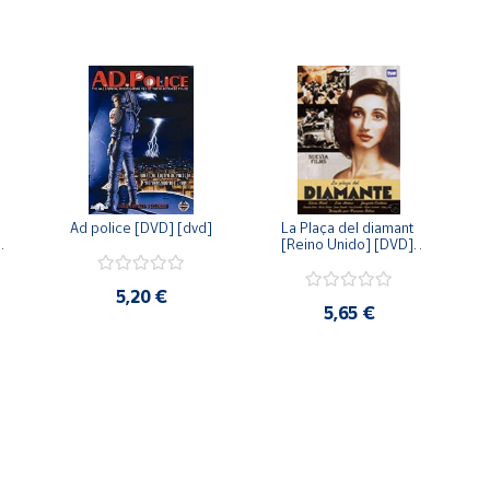
Ad police [DVD] [dvd]
La Plaça del diamant 
 
[Reino Unido] [DVD] 
 
[dvd]
5,20 €
5,65 €