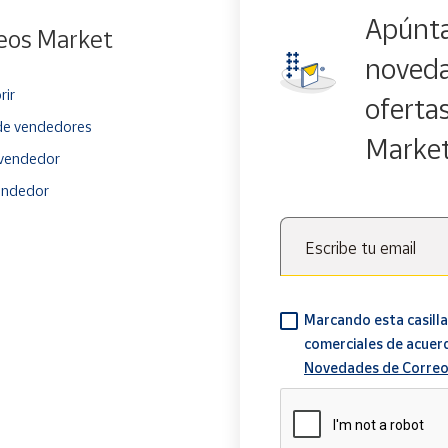
Apúnta
eos Market
noveda
rir
oferta
e vendedores
Marke
vendedor
endedor
Escribe tu email
Marcando esta casilla
comerciales de acuer
Novedades de Correo