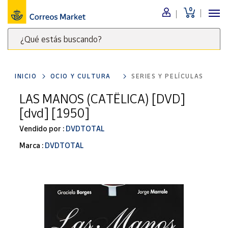
0
Menú
¿Qué estás buscando?
Nuestro
catálogo
Escribe
palabras
INICIO
OCIO Y CULTURA
SERIES Y PELÍCULAS
clave
Alimentación
para
LAS MANOS (CATËLICA) [DVD]
Bebidas
buscar
[dvd] [1950]
Ocio y cultura
productos
en
Vendido por :
DVDTOTAL
Juguetes y
juegos
Correos
Marca :
DVDTOTAL
Market
Libros y
.
revistas
Merchandising
y regalos
Tienda de
Correos