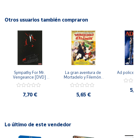
humorísticos, "Las Manos (Catëlica)" es una película
conmovedora que invita a reflexionar sobre la importancia
Cuenta
de la amistad y la búsqueda de la verdad en nuestras vidas.
Otros usuarios también compraron
Área
cliente
Ubicación
Sympathy For Mr. 
La gran aventura de 
Ad police 
Península
Vengeance [DVD] 
Mortadelo y Filemón/ 
y
[dvd] [2008]
10 años de Pendelton 
Baleares
[dvd] [2003]
5,2
7,70 €
5,65 €
Canarias,
Ceuta y
Melilla
Lo último de este vendedor