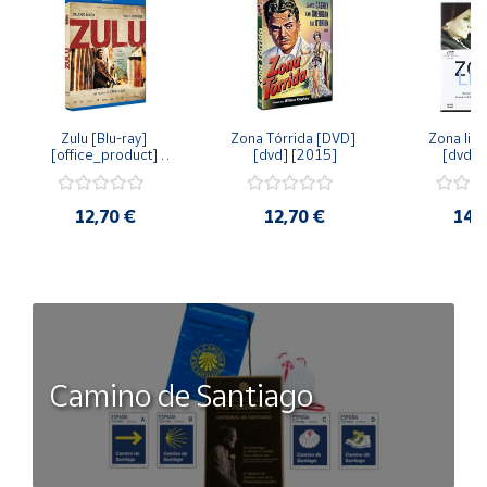
Zulu [Blu-ray] 
Zona Tórrida [DVD] 
Zona libr
[office_product] 
[dvd] [2015]
[dvd] 
[2015]
12,70 €
12,70 €
14,
Camino de Santiago