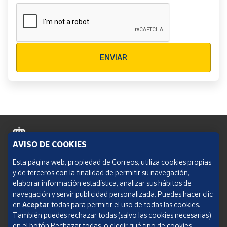
Verificación reCAPTCHA
ENVIAR
AVISO DE COOKIES
Política de cookies
Esta página web, propiedad de Correos, utiliza cookies propias
y de terceros con la finalidad de permitir su navegación,
Aviso legal
elaborar información estadística, analizar sus hábitos de
navegación y servir publicidad personalizada. Puedes hacer clic
Condiciones del servicio
en
Aceptar
todas para permitir el uso de todas las cookies.
También puedes rechazar todas (salvo las cookies necesarias)
Política de Privacidad Web
en el botón Rechazar todas, o elegir qué tipo de cookies