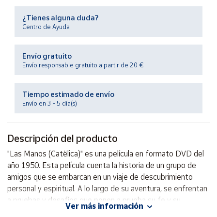
Productos
Solidarios
¿Tienes alguna duda?
Centro de Ayuda
Ayuda
Envío gratuito
Envío responsable gratuito a partir de 20 €
Centro
de ayuda
Tiempo estimado de envío
Contacto
Envío en 3 - 5 día(s)
Vendedores
Descripción del producto
Mapa de
"Las Manos (Catëlica)" es una película en formato DVD del
vendedores
año 1950. Esta película cuenta la historia de un grupo de
Hazte
amigos que se embarcan en un viaje de descubrimiento
vendedor
personal y espiritual. A lo largo de su aventura, se enfrentan
a pruebas y desafíos que ponen a prueba su fe y su
Área
Ver más información
vendedor
amistad. Con una mezcla de drama y momentos