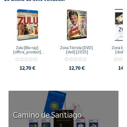
Zulu [Blu-ray] 
Zona Tórrida [DVD] 
Zona libr
[office_product] 
[dvd] [2015]
[dvd] 
[2015]
12,70 €
12,70 €
14,
Camino de Santiago