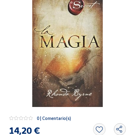
Artesanía
Oficina y
Papelería
Para Canarias,
Ceuta y Melilla
Más
populares
Bono
Cultural
Nuestros
vendedores
Las
novedades
de Correos
0 | Comentario(s)
Market
14,20 €