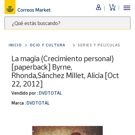
0
Menú
¿Qué estás buscando?
Nuestro
catálogo
Escribe
palabras
INICIO
OCIO Y CULTURA
SERIES Y PELÍCULAS
clave
Alimentación
para
La magia (Crecimiento personal)
Bebidas
buscar
[paperback] Byrne,
Ocio y cultura
productos
Rhonda,Sánchez Millet, Alicia [Oct
en
Juguetes y
22, 2012]
juegos
Correos
Market
Libros y
Vendido por :
DVDTOTAL
.
revistas
Marca :
DVDTOTAL
Merchandising
y regalos
Tienda de
Correos