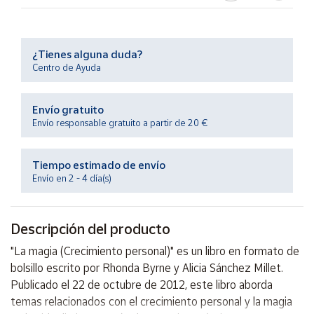
Productos
Solidarios
¿Tienes alguna duda?
Ayuda
Centro de Ayuda
Centro
Envío gratuito
de ayuda
Envío responsable gratuito a partir de 20 €
Contacto
Tiempo estimado de envío
Envío en 2 - 4 día(s)
Vendedores
Mapa de
Descripción del producto
vendedores
"La magia (Crecimiento personal)" es un libro en formato de
Hazte
bolsillo escrito por Rhonda Byrne y Alicia Sánchez Millet.
vendedor
Publicado el 22 de octubre de 2012, este libro aborda
Área
temas relacionados con el crecimiento personal y la magia
vendedor