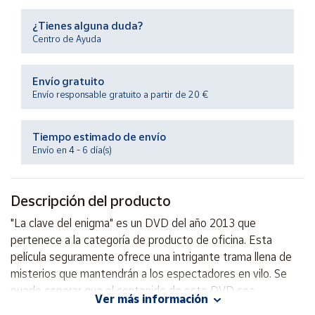
Productos
Solidarios
¿Tienes alguna duda?
Centro de Ayuda
Ayuda
Envío gratuito
Envío responsable gratuito a partir de 20 €
Centro
de ayuda
Tiempo estimado de envío
Contacto
Envío en 4 - 6 día(s)
Vendedores
Descripción del producto
Mapa de
"La clave del enigma" es un DVD del año 2013 que
vendedores
pertenece a la categoría de producto de oficina. Esta
Hazte
película seguramente ofrece una intrigante trama llena de
vendedor
misterios que mantendrán a los espectadores en vilo. Se
puede esperar que el contenido de este DVD sea
Área
Ver más información
vendedor
emocionante y atrapante, ideal para disfrutar en casa o en