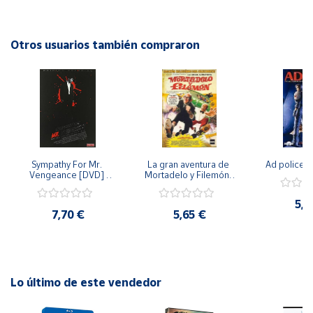
la oficina.
Cuenta
Otros usuarios también compraron
Área
cliente
Ubicación
Sympathy For Mr. 
La gran aventura de 
Ad police 
Península
Vengeance [DVD] 
Mortadelo y Filemón/ 
y
[dvd] [2008]
10 años de Pendelton 
Baleares
[dvd] [2003]
5,2
7,70 €
5,65 €
Canarias,
Ceuta y
Melilla
Lo último de este vendedor