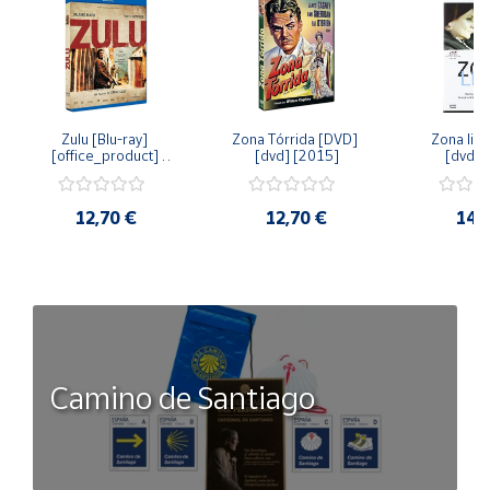
Zulu [Blu-ray] 
Zona Tórrida [DVD] 
Zona libr
[office_product] 
[dvd] [2015]
[dvd] 
[2015]
12,70 €
12,70 €
14,
Camino de Santiago