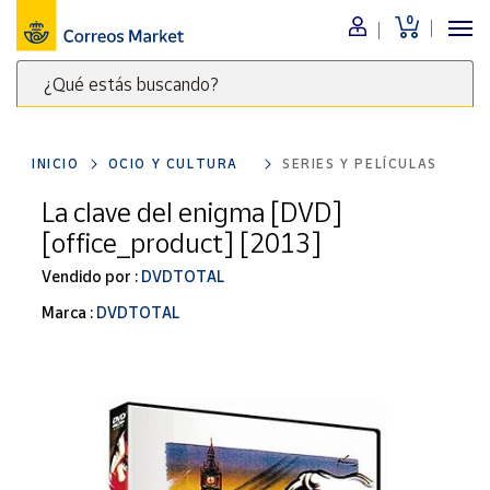
0
Menú
¿Qué estás buscando?
Nuestro
catálogo
Escribe
palabras
INICIO
OCIO Y CULTURA
SERIES Y PELÍCULAS
clave
Alimentación
para
La clave del enigma [DVD]
Bebidas
buscar
[office_product] [2013]
Ocio y cultura
productos
en
Vendido por :
DVDTOTAL
Juguetes y
juegos
Correos
Marca :
DVDTOTAL
Market
Libros y
.
revistas
Merchandising
y regalos
Tienda de
Correos