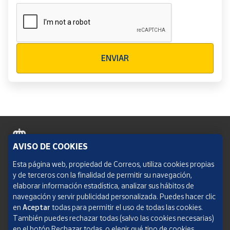
Verificación reCAPTCHA
ENVIAR
AVISO DE COOKIES
Política de cookies
Esta página web, propiedad de Correos, utiliza cookies propias
y de terceros con la finalidad de permitir su navegación,
Aviso legal
elaborar información estadística, analizar sus hábitos de
navegación y servir publicidad personalizada. Puedes hacer clic
Condiciones del servicio
en
Aceptar
todas para permitir el uso de todas las cookies.
También puedes rechazar todas (salvo las cookies necesarias)
Política de Privacidad Web
en el botón Rechazar todas, o elegir qué tipo de cookies