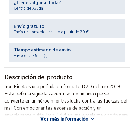
¿Tienes alguna duda?
Productos
Solidarios
Centro de Ayuda
Envío gratuito
Ayuda
Envío responsable gratuito a partir de 20 €
Centro
de ayuda
Tiempo estimado de envío
Envío en 3 - 5 día(s)
Contacto
Descripción del producto
Vendedores
Iron Kid 4 es una película en formato DVD del año 2009.
Esta película sigue las aventuras de un niño que se
Mapa de
vendedores
convierte en un héroe mientras lucha contra las fuerzas del
mal. Con emocionantes escenas de acción y un
Hazte
vendedor
emocionante guión, Iron Kid 4 es una excelente opción para
Ver más información
disfrutar en familia. ¡No te la pierdas!
Área
vendedor