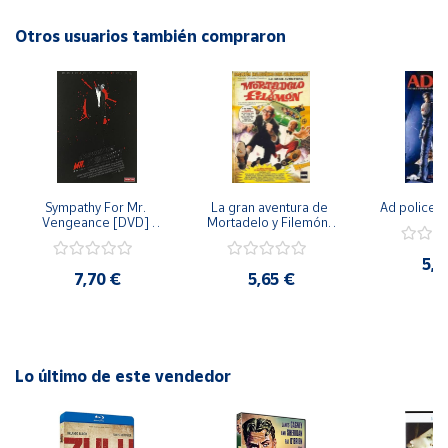
Otros usuarios también compraron
Cuenta
Área
cliente
Ubicación
Sympathy For Mr. 
La gran aventura de 
Ad police 
Vengeance [DVD] 
Mortadelo y Filemón/ 
Península
[dvd] [2008]
10 años de Pendelton 
[dvd] [2003]
y
5,2
Baleares
7,70 €
5,65 €
Canarias,
Ceuta y
Melilla
Lo último de este vendedor