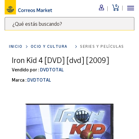
0
Menú
¿Qué estás buscando?
Nuestro
catálogo
Escribe
palabras
INICIO
OCIO Y CULTURA
SERIES Y PELÍCULAS
clave
Alimentación
para
Iron Kid 4 [DVD] [dvd] [2009]
Bebidas
buscar
Ocio y cultura
Vendido por :
DVDTOTAL
productos
en
Juguetes y
Marca :
DVDTOTAL
juegos
Correos
Market
Libros y
.
revistas
Merchandising
y regalos
Tienda de
Correos