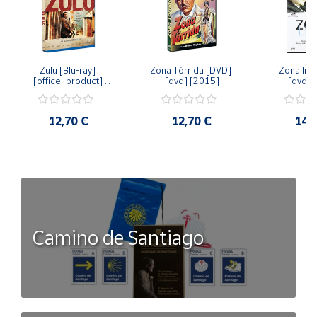
Zulu [Blu-ray] 
Zona Tórrida [DVD] 
Zona libr
[office_product] 
[dvd] [2015]
[dvd] 
[2015]
12,70 €
12,70 €
14,
Camino de Santiago