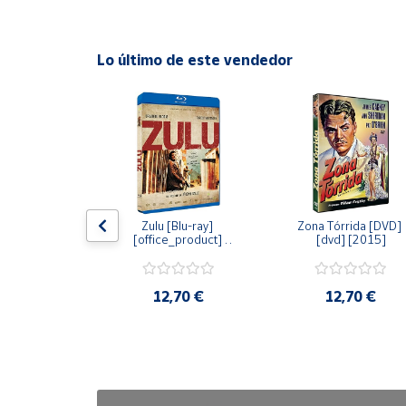
Cuenta
Lo último de este vendedor
Área
cliente
Ubicación
Península
dy [Blu-ray] 
Zulu [Blu-ray] 
Zona Tórrida [DVD] 
y
ay] [2015]
[office_product] 
[dvd] [2015]
Baleares
[2015]
Canarias,
Ceuta y
20 €
12,70 €
12,70 €
Melilla