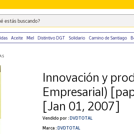
é estás buscando?
Escribe
palabras
clave
idas
Aceite
Miel
Distintivo DGT
Solidario
Camino de Santiago
B
para
buscar
LAS
productos
en
Innovación y prod
Correos
Market
Empresarial) [pap
.
[Jan 01, 2007]
Vendido por :
DVDTOTAL
Marca :
DVDTOTAL