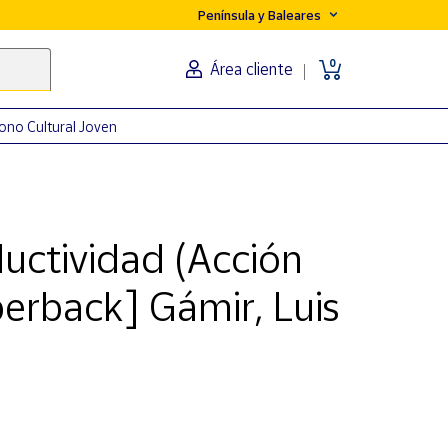
Península y Baleares
0
Área cliente
ono Cultural Joven
uctividad (Acción
erback] Gámir, Luis