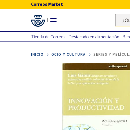
Correos Market
Menú
¿Qu
Nuestro
catálogo
Tienda de Correos
Destacado en alimentación
Beb
Alimentación
INICIO
OCIO Y CULTURA
SERIES Y PELÍCU
Bebidas
Ocio y cultura
Juguetes y
juegos
Libros y
revistas
Merchandising
y regalos
Tienda de
Correos