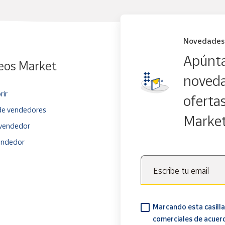
Novedades
Apúnta
eos Market
noveda
rir
oferta
e vendedores
Marke
vendedor
endedor
Escribe tu email
Marcando esta casilla
comerciales de acuer