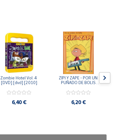
Zombie Hotel Vol. 4 
ZIPI Y ZAPE - POR UN 
Zipi y Z
[DVD] [dvd] [2010]
PUÑADO DE BOLIS 
¿Hermanitos.
[unknown_binding]
gracias! (D
[unknown_
6,40 €
6,20 €
9,2