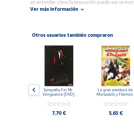
en entender cómo la innovación puede ser un moto
Productos
Solidarios
Ver más información
Ayuda
Otros usuarios también compraron
Centro
de ayuda
Contacto
Vendedores
 [DVD] [dvd]
Sympathy For Mr. 
La gran aventura de 
Mapa de
Vengeance [DVD] 
Mortadelo y Filemón/
vendedores
[dvd] [2008]
10 años de Pendelton
[dvd] [2003]
,20 €
Hazte
7,70 €
5,65 €
vendedor
Área
vendedor