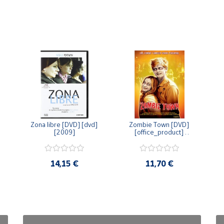
Zona libre [DVD] [dvd] 
Zombie Town [DVD] 
[2009]
[office_product] 
[2010]
14,15 €
11,70 €