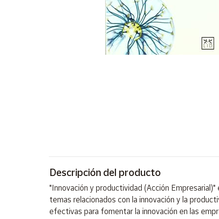
Artesanía
Oficina y
Papelería
Para Canarias,
Ceuta y Melilla
Más
populares
Bono
Cultural
Nuestros
vendedores
Descripción del producto
Las
novedades
"Innovación y productividad (Acción Empresarial)" 
de Correos
Market
temas relacionados con la innovación y la producti
efectivas para fomentar la innovación en las empr