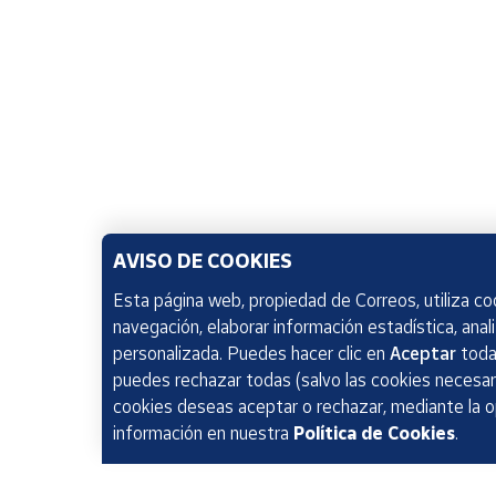
AVISO DE COOKIES
Esta página web, propiedad de Correos, utiliza coo
navegación, elaborar información estadística, anal
personalizada. Puedes hacer clic en
Aceptar
todas
puedes rechazar todas (salvo las cookies necesari
cookies deseas aceptar o rechazar, mediante la 
información en nuestra
Política de Cookies
.