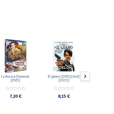
La Aurora Desnuda 
El gitano [DVD] [dvd] 
Pack: La C
[DVD] 
[2015]
Jersey + Sere
[unknown_binding] 
Algo Que Co
[2013]
ray] [blu_r
7,20 €
8,15 €
9,6