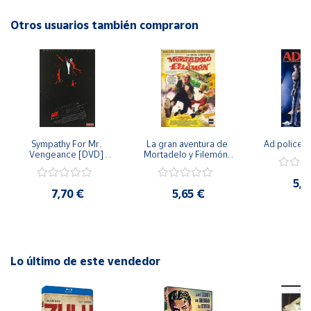
inframundo? ¡Descúbrelo en esta emocionante película de
aventuras!
Otros usuarios también compraron
Cuenta
Área
cliente
Ubicación
Sympathy For Mr. 
La gran aventura de 
Ad police 
Vengeance [DVD] 
Mortadelo y Filemón/ 
Península
[dvd] [2008]
10 años de Pendelton 
[dvd] [2003]
y
5,2
Baleares
7,70 €
5,65 €
Canarias,
Ceuta y
Melilla
Lo último de este vendedor