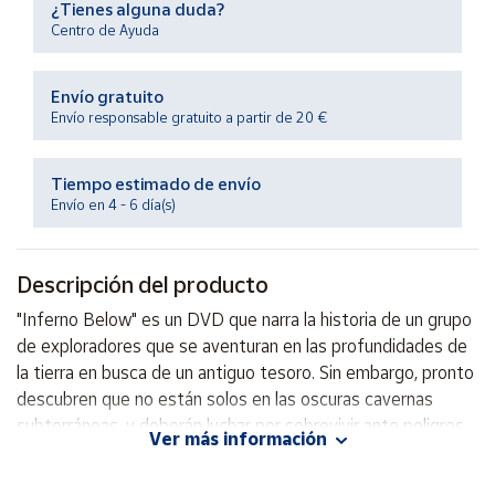
¿Tienes alguna duda?
Productos
Solidarios
Centro de Ayuda
Envío gratuito
Ayuda
Envío responsable gratuito a partir de 20 €
Centro
de ayuda
Tiempo estimado de envío
Envío en 4 - 6 día(s)
Contacto
Descripción del producto
Vendedores
"Inferno Below" es un DVD que narra la historia de un grupo
de exploradores que se aventuran en las profundidades de
Mapa de
vendedores
la tierra en busca de un antiguo tesoro. Sin embargo, pronto
descubren que no están solos en las oscuras cavernas
Hazte
vendedor
subterráneas, y deberán luchar por sobrevivir ante peligros
Ver más información
desconocidos. ¿Lograrán encontrar el tesoro deseado o
Área
caerán en las garras de los misteriosos habitantes del
vendedor