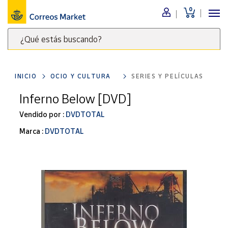
0
Menú
¿Qué estás buscando?
Nuestro
catálogo
Escribe
palabras
INICIO
OCIO Y CULTURA
SERIES Y PELÍCULAS
clave
Alimentación
para
Inferno Below [DVD]
Bebidas
buscar
Ocio y cultura
Vendido por :
DVDTOTAL
productos
en
Juguetes y
Marca :
DVDTOTAL
juegos
Correos
Market
Libros y
.
revistas
Merchandising
y regalos
Tienda de
Correos