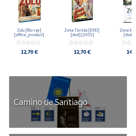
Zulu [Blu-ray] 
Zona Tórrida [DVD] 
Zona libr
[office_product] 
[dvd] [2015]
[dvd] 
[2015]
12,70 €
12,70 €
14,
Camino de Santiago