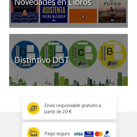
Novedades en Libros
Distintivo DGT
x
✕
Envío responsable gratuito a
partir de 20 €
Pago seguro