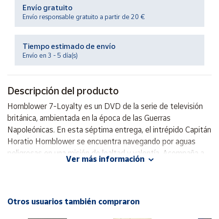
Productos
Envío gratuito
Solidarios
Envío responsable gratuito a partir de 20 €
Ayuda
Tiempo estimado de envío
Envío en 3 - 5 día(s)
Centro
de ayuda
Descripción del producto
Contacto
Hornblower 7-Loyalty es un DVD de la serie de televisión
británica, ambientada en la época de las Guerras
Vendedores
Napoleónicas. En esta séptima entrega, el intrépido Capitán
Horatio Hornblower se encuentra navegando por aguas
peligrosas en una misión de lealtad y valentía. Acompaña a
Mapa de
Ver más información
vendedores
Hornblower en esta emocionante aventura llena de acción,
intriga y heroísmo en alta mar. ¡No te pierdas este
Hazte
vendedor
emocionante episodio de la serie!
Otros usuarios también compraron
Área
vendedor