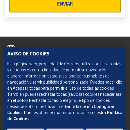
ENVIAR
AVISO DE COOKIES
Política de cookies
Esta página web, propiedad de Correos, utiliza cookies propias
y de terceros con la finalidad de permitir su navegación,
Aviso legal
elaborar información estadística, analizar sus hábitos de
navegación y servir publicidad personalizada. Puedes hacer clic
Condiciones del servicio
en
Aceptar
todas para permitir el uso de todas las cookies.
También puedes rechazar todas (salvo las cookies necesarias)
Política de Privacidad Web
en el botón Rechazar todas, o elegir qué tipo de cookies
deseas aceptar o rechazar, mediante la opción
Configurar
Informe de transparencia
Cookies.
Puedes obtener más información en nuestra
Política
de Cookies
.
SOCIEDAD ESTATAL CORREOS Y TELÉGRAFOS, S.A., S.M.E. Todos los derechos
reservados.