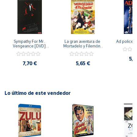
Cuenta
Área
cliente
Sympathy For Mr. 
La gran aventura de 
Ad police 
Vengeance [DVD] 
Mortadelo y Filemón/ 
[dvd] [2008]
10 años de Pendelton 
[dvd] [2003]
Ubicación
5,2
7,70 €
5,65 €
Península
y
Baleares
Lo último de este vendedor
Canarias,
Ceuta y
Melilla