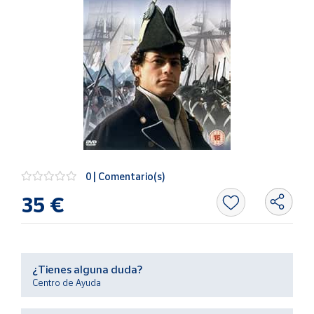
Artesanía
Oficina y
Papelería
Para Canarias,
Ceuta y Melilla
Más
populares
Bono
0 | Comentario(s)
Cultural
35 €
Nuestros
vendedores
Las
novedades
¿Tienes alguna duda?
de Correos
Centro de Ayuda
Market