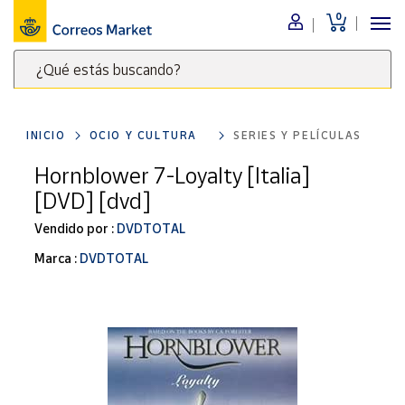
0
Menú
¿Qué estás buscando?
Nuestro
catálogo
Escribe
palabras
INICIO
OCIO Y CULTURA
SERIES Y PELÍCULAS
clave
Alimentación
para
Hornblower 7-Loyalty [Italia]
Bebidas
buscar
[DVD] [dvd]
Ocio y cultura
productos
en
Vendido por :
DVDTOTAL
Juguetes y
juegos
Correos
Marca :
DVDTOTAL
Market
Libros y
.
revistas
Merchandising
y regalos
Tienda de
Correos