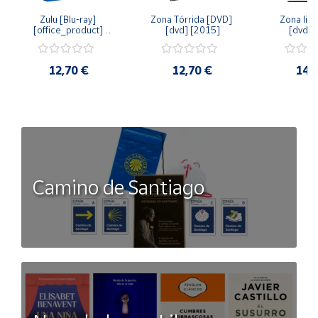
Zulu [Blu-ray] 
Zona Tórrida [DVD] 
Zona libr
[office_product] 
[dvd] [2015]
[dvd] 
[2015]
12,70 €
12,70 €
14,
Camino de Santiago