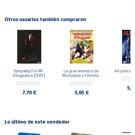
Cuenta
Otros usuarios también compraron
Área
cliente
Ubicación
Sympathy For Mr. 
La gran aventura de 
Ad police 
Península
Vengeance [DVD] 
Mortadelo y Filemón/ 
y
[dvd] [2008]
10 años de Pendelton 
Baleares
[dvd] [2003]
5,2
7,70 €
5,65 €
Canarias,
Ceuta y
Melilla
Lo último de este vendedor