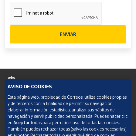
Verificación reCAPTCHA
ENVIAR
AVISO DE COOKIES
Política de cookies
Esta página web, propiedad de Correos, utiliza cookies propias
y de terceros con la finalidad de permitir su navegación,
Aviso legal
elaborar información estadística, analizar sus hábitos de
navegación y servir publicidad personalizada. Puedes hacer clic
Condiciones del servicio
en
Aceptar
todas para permitir el uso de todas las cookies.
También puedes rechazar todas (salvo las cookies necesarias)
Política de Privacidad Web
en el botón Rechazar todas, o elegir qué tipo de cookies