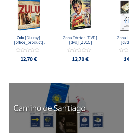
Zulu [Blu-ray] 
Zona Tórrida [DVD] 
Zona libr
[office_product] 
[dvd] [2015]
[dvd] 
[2015]
12,70 €
12,70 €
14,
Camino de Santiago