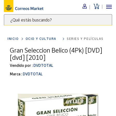
0
Menú
¿Qué estás buscando?
Nuestro
catálogo
Escribe
palabras
INICIO
OCIO Y CULTURA
SERIES Y PELÍCULAS
clave
Alimentación
para
Gran Seleccion Belico (4Pk) [DVD]
Bebidas
buscar
[dvd] [2010]
Ocio y cultura
productos
en
Vendido por :
DVDTOTAL
Juguetes y
juegos
Correos
Marca :
DVDTOTAL
Market
Libros y
.
revistas
Merchandising
y regalos
Tienda de
Correos