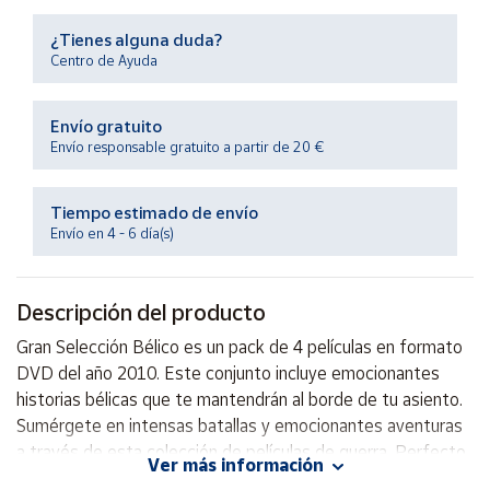
Productos
Solidarios
¿Tienes alguna duda?
Centro de Ayuda
Ayuda
Envío gratuito
Envío responsable gratuito a partir de 20 €
Centro
de ayuda
Tiempo estimado de envío
Contacto
Envío en 4 - 6 día(s)
Vendedores
Descripción del producto
Mapa de
Gran Selección Bélico es un pack de 4 películas en formato
vendedores
DVD del año 2010. Este conjunto incluye emocionantes
Hazte
historias bélicas que te mantendrán al borde de tu asiento.
vendedor
Sumérgete en intensas batallas y emocionantes aventuras
a través de esta colección de películas de guerra. Perfecto
Área
Ver más información
vendedor
para los amantes del género bélico.