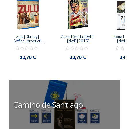
Zulu [Blu-ray] 
Zona Tórrida [DVD] 
Zona libr
[office_product] 
[dvd] [2015]
[dvd] 
[2015]
12,70 €
12,70 €
14,
Camino de Santiago