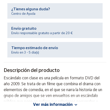
Productos
Solidarios
¿Tienes alguna duda?
Centro de Ayuda
Ayuda
Envío gratuito
Envío responsable gratuito a partir de 20 €
Centro
de ayuda
Tiempo estimado de envío
Contacto
Envío en 3 - 5 día(s)
Vendedores
Descripción del producto
Mapa de
Escándalo con clase es una película en formato DVD del
vendedores
año 2009. Se trata de un filme que combina el drama con
Hazte
elementos de comedia, en el que se narra la historia de un
vendedor
grupo de amigos que se ven envueltos en un escándalo
público que pone en peligro sus relaciones personales y
Área
Ver más información
vendedor
profesionales. Con un elenco de actores talentosos y una