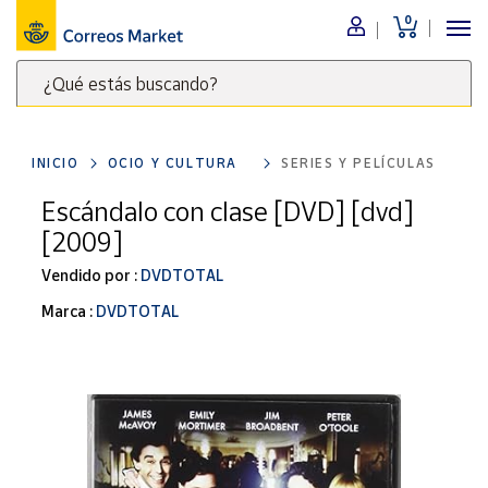
0
Menú
¿Qué estás buscando?
Nuestro
catálogo
Escribe
palabras
INICIO
OCIO Y CULTURA
SERIES Y PELÍCULAS
clave
Alimentación
para
Escándalo con clase [DVD] [dvd]
Bebidas
buscar
[2009]
Ocio y cultura
productos
en
Vendido por :
DVDTOTAL
Juguetes y
juegos
Correos
Marca :
DVDTOTAL
Market
Libros y
.
revistas
Merchandising
y regalos
Tienda de
Correos