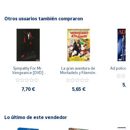
trama llena de giros inesperados, esta película promete
mantener al espectador entretenido de principio a fin.
Cuenta
Perfecta para los amantes del cine con una pizca de humor
Otros usuarios también compraron
y drama. ¡No te la pierdas!
Área
cliente
Ubicación
Sympathy For Mr. 
La gran aventura de 
Ad police 
Península
Vengeance [DVD] 
Mortadelo y Filemón/ 
y
[dvd] [2008]
10 años de Pendelton 
Baleares
[dvd] [2003]
5,2
7,70 €
5,65 €
Canarias,
Ceuta y
Melilla
Lo último de este vendedor