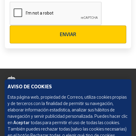
Verificación reCAPTCHA
ENVIAR
AVISO DE COOKIES
Política de cookies
Esta página web, propiedad de Correos, utiliza cookies propias
y de terceros con la finalidad de permitir su navegación,
Aviso legal
elaborar información estadística, analizar sus hábitos de
navegación y servir publicidad personalizada. Puedes hacer clic
Condiciones del servicio
en
Aceptar
todas para permitir el uso de todas las cookies.
También puedes rechazar todas (salvo las cookies necesarias)
Política de Privacidad Web
en el botón Rechazar todas, o elegir qué tipo de cookies