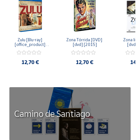
Zulu [Blu-ray] 
Zona Tórrida [DVD] 
Zona libr
[office_product] 
[dvd] [2015]
[dvd] 
[2015]
12,70 €
12,70 €
14,
Camino de Santiago