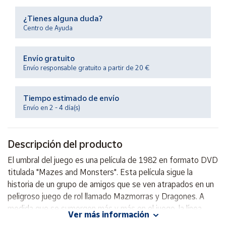
Productos
Solidarios
¿Tienes alguna duda?
Centro de Ayuda
Ayuda
Envío gratuito
Envío responsable gratuito a partir de 20 €
Centro
de ayuda
Tiempo estimado de envío
Contacto
Envío en 2 - 4 día(s)
Vendedores
Descripción del producto
Mapa de
El umbral del juego es una película de 1982 en formato DVD
vendedores
titulada "Mazes and Monsters". Esta película sigue la
Hazte
historia de un grupo de amigos que se ven atrapados en un
vendedor
peligroso juego de rol llamado Mazmorras y Dragones. A
medida que se sumergen más y más en el juego, la línea
Área
Ver más información
vendedor
entre la realidad y la fantasía se vuelve borrosa, llevándolos