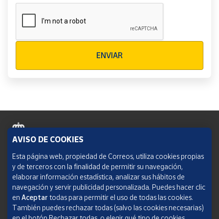
Verificación reCAPTCHA
ENVIAR
AVISO DE COOKIES
Política de cookies
Esta página web, propiedad de Correos, utiliza cookies propias
y de terceros con la finalidad de permitir su navegación,
Aviso legal
elaborar información estadística, analizar sus hábitos de
navegación y servir publicidad personalizada. Puedes hacer clic
Condiciones del servicio
en
Aceptar
todas para permitir el uso de todas las cookies.
También puedes rechazar todas (salvo las cookies necesarias)
Política de Privacidad Web
en el botón Rechazar todas, o elegir qué tipo de cookies