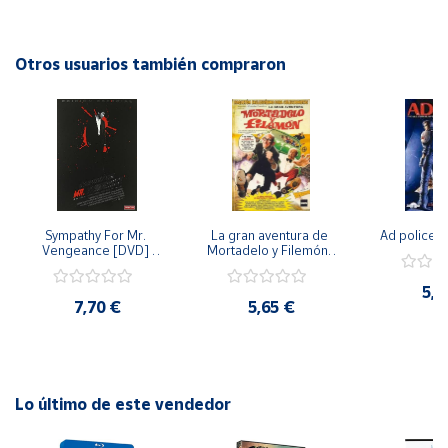
a enfrentarse a peligrosas situaciones. Esta versión en DVD
del año 2015 ofrece una oportunidad única de revivir este
Cuenta
clásico del cine de los años 80. ¡No te pierdas la oportunidad
Otros usuarios también compraron
de experimentar la emoción y el misterio de El umbral del
Área
juego!
cliente
Ubicación
Sympathy For Mr. 
La gran aventura de 
Ad police 
Península
Vengeance [DVD] 
Mortadelo y Filemón/ 
y
[dvd] [2008]
10 años de Pendelton 
Baleares
[dvd] [2003]
5,2
7,70 €
5,65 €
Canarias,
Ceuta y
Melilla
Lo último de este vendedor