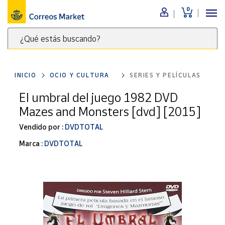
0
Menú
¿Qué estás buscando?
Nuestro
catálogo
Escribe
palabras
INICIO
OCIO Y CULTURA
SERIES Y PELÍCULAS
clave
Alimentación
para
El umbral del juego 1982 DVD
Bebidas
buscar
Mazes and Monsters [dvd] [2015]
Ocio y cultura
productos
en
Vendido por :
DVDTOTAL
Juguetes y
juegos
Correos
Marca :
DVDTOTAL
Market
Libros y
.
revistas
Merchandising
y regalos
Tienda de
Correos