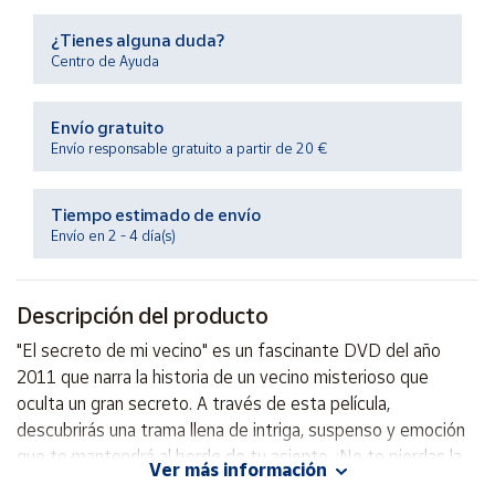
Productos
Solidarios
¿Tienes alguna duda?
Centro de Ayuda
Ayuda
Envío gratuito
Envío responsable gratuito a partir de 20 €
Centro
de ayuda
Tiempo estimado de envío
Contacto
Envío en 2 - 4 día(s)
Vendedores
Descripción del producto
Mapa de
"El secreto de mi vecino" es un fascinante DVD del año
vendedores
2011 que narra la historia de un vecino misterioso que
Hazte
oculta un gran secreto. A través de esta película,
vendedor
descubrirás una trama llena de intriga, suspenso y emoción
que te mantendrá al borde de tu asiento. ¡No te pierdas la
Área
Ver más información
vendedor
oportunidad de disfrutar de este emocionante film en la