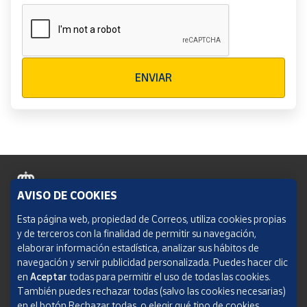
Verificación reCAPTCHA
ENVIAR
AVISO DE COOKIES
Política de cookies
Esta página web, propiedad de Correos, utiliza cookies propias
y de terceros con la finalidad de permitir su navegación,
Aviso legal
elaborar información estadística, analizar sus hábitos de
navegación y servir publicidad personalizada. Puedes hacer clic
Condiciones del servicio
en
Aceptar
todas para permitir el uso de todas las cookies.
También puedes rechazar todas (salvo las cookies necesarias)
Política de Privacidad Web
en el botón Rechazar todas, o elegir qué tipo de cookies