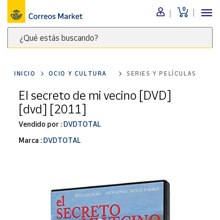
0
Menú
¿Qué estás buscando?
Nuestro
catálogo
Escribe
palabras
INICIO
OCIO Y CULTURA
SERIES Y PELÍCULAS
clave
Alimentación
para
El secreto de mi vecino [DVD]
Bebidas
buscar
[dvd] [2011]
Ocio y cultura
productos
en
Vendido por :
DVDTOTAL
Juguetes y
juegos
Correos
Marca :
DVDTOTAL
Market
Libros y
.
revistas
Merchandising
y regalos
Tienda de
Correos