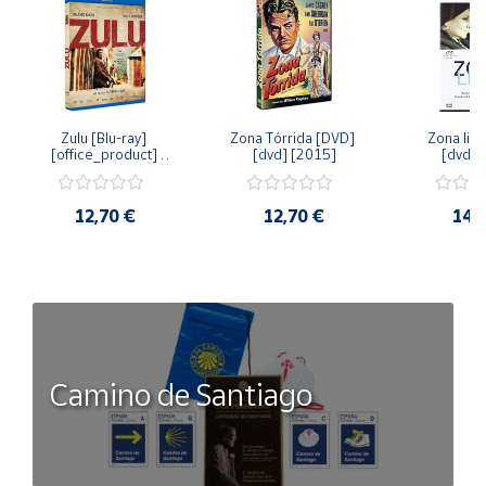
Zulu [Blu-ray] 
Zona Tórrida [DVD] 
Zona libr
[office_product] 
[dvd] [2015]
[dvd] 
[2015]
12,70 €
12,70 €
14,
Camino de Santiago