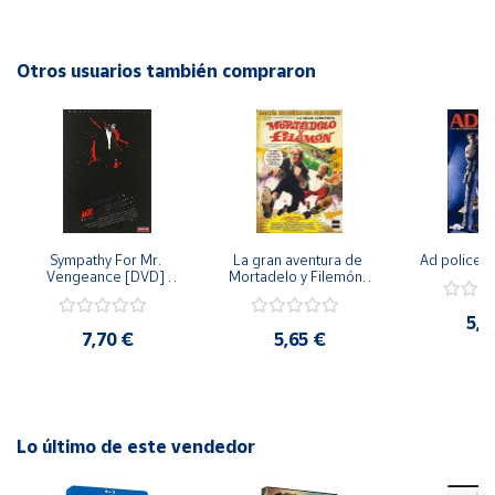
comodidad de tu hogar!
Cuenta
Otros usuarios también compraron
Área
cliente
Ubicación
Sympathy For Mr. 
La gran aventura de 
Ad police 
Península
Vengeance [DVD] 
Mortadelo y Filemón/ 
y
[dvd] [2008]
10 años de Pendelton 
Baleares
[dvd] [2003]
5,2
7,70 €
5,65 €
Canarias,
Ceuta y
Melilla
Lo último de este vendedor