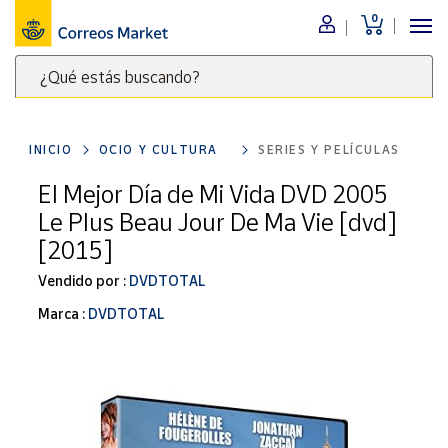
0
Menú
¿Qué estás buscando?
Nuestro
catálogo
Escribe
palabras
INICIO
OCIO Y CULTURA
SERIES Y PELÍCULAS
clave
Alimentación
para
El Mejor Día de Mi Vida DVD 2005
Bebidas
buscar
Le Plus Beau Jour De Ma Vie [dvd]
Ocio y cultura
productos
[2015]
en
Juguetes y
juegos
Correos
Vendido por :
DVDTOTAL
Market
Libros y
Marca :
DVDTOTAL
.
revistas
Merchandising
y regalos
Tienda de
Correos