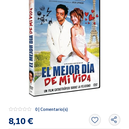
Artesanía
Oficina y
Papelería
Para Canarias,
Ceuta y Melilla
Más
populares
Bono
Cultural
Nuestros
vendedores
Las
novedades
0 | Comentario(s)
de Correos
Market
8,10 €