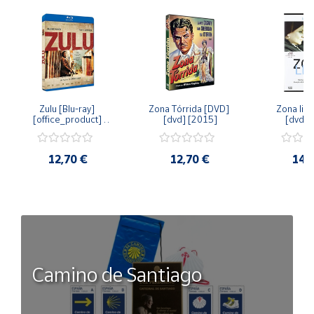
Zulu [Blu-ray] 
Zona Tórrida [DVD] 
Zona libr
[office_product] 
[dvd] [2015]
[dvd] 
[2015]
12,70 €
12,70 €
14,
Camino de Santiago