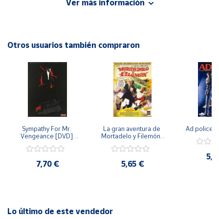
Ver más información
inolvidables que harán que el espectador se sienta inspirado
y conmovido. ¡No te pierdas la oportunidad de vivir "El Mejor
Cuenta
Día de Mi Vida" en esta increíble película!
Otros usuarios también compraron
Área
cliente
Ubicación
Península
y
Sympathy For Mr. 
La gran aventura de 
Ad police 
Baleares
Vengeance [DVD] 
Mortadelo y Filemón/ 
[dvd] [2008]
10 años de Pendelton 
Canarias,
[dvd] [2003]
5,2
Ceuta y
7,70 €
5,65 €
Melilla
Lo último de este vendedor