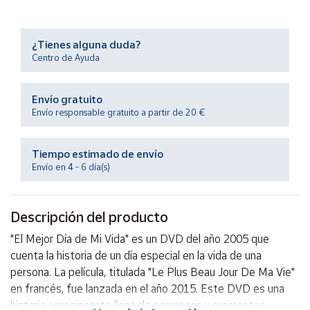
Productos
Solidarios
¿Tienes alguna duda?
Centro de Ayuda
Ayuda
Envío gratuito
Centro
de ayuda
Envío responsable gratuito a partir de 20 €
Contacto
Tiempo estimado de envío
Envío en 4 - 6 día(s)
Vendedores
Descripción del producto
Mapa de
vendedores
"El Mejor Día de Mi Vida" es un DVD del año 2005 que
Hazte
cuenta la historia de un día especial en la vida de una
vendedor
persona. La película, titulada "Le Plus Beau Jour De Ma Vie"
Área
en francés, fue lanzada en el año 2015. Este DVD es una
vendedor
historia emocionante llena de sorpresas y momentos