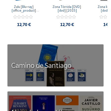
Zulu [Blu-ray] 
Zona Tórrida [DVD] 
Zona libr
[office_product] 
[dvd] [2015]
[dvd] 
[2015]
12,70 €
12,70 €
14,
Camino de Santiago