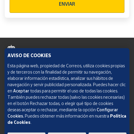
ENVIAR
AVISO DE COOKIES
Política de cookies
Esta página web, propiedad de Correos, utiliza cookies propias
y de terceros con la finalidad de permitir su navegación,
Aviso legal
elaborar información estadística, analizar sus hábitos de
navegación y servir publicidad personalizada. Puedes hacer clic
Condiciones del servicio
en
Aceptar
todas para permitir el uso de todas las cookies.
También puedes rechazar todas (salvo las cookies necesarias)
Política de Privacidad Web
en el botón Rechazar todas, o elegir qué tipo de cookies
deseas aceptar o rechazar, mediante la opción
Configurar
Informe de transparencia
Cookies.
Puedes obtener más información en nuestra
Política
de Cookies
.
SOCIEDAD ESTATAL CORREOS Y TELÉGRAFOS, S.A., S.M.E. Todos los derechos
reservados.