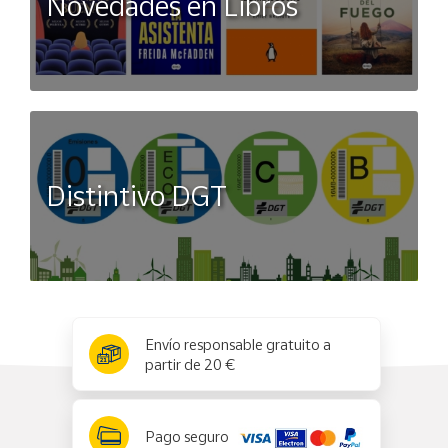
Novedades en Libros
Distintivo DGT
x
✕
Envío responsable gratuito a
partir de 20 €
Pago seguro