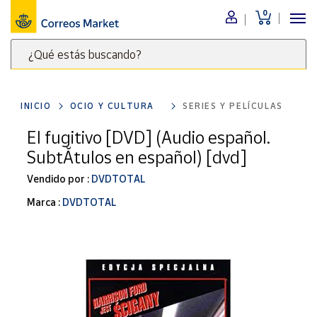
0
Menú
¿Qué estás buscando?
Nuestro
catálogo
Escribe
palabras
INICIO
OCIO Y CULTURA
SERIES Y PELÍCULAS
clave
Alimentación
para
El fugitivo [DVD] (Audio español.
Bebidas
buscar
SubtĂ­tulos en español) [dvd]
Ocio y cultura
productos
en
Vendido por :
DVDTOTAL
Juguetes y
juegos
Correos
Marca :
DVDTOTAL
Market
Libros y
.
revistas
Merchandising
y regalos
Tienda de
Correos