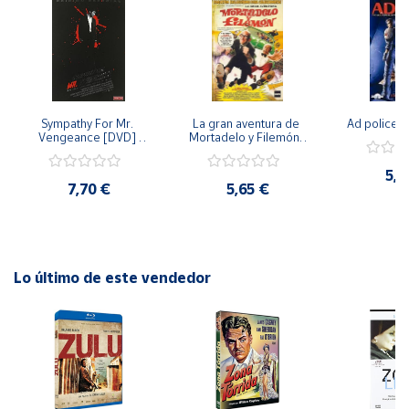
Cuenta
Área
cliente
Sympathy For Mr. 
La gran aventura de 
Ad police 
Vengeance [DVD] 
Mortadelo y Filemón/ 
[dvd] [2008]
10 años de Pendelton 
[dvd] [2003]
Ubicación
5,2
7,70 €
5,65 €
Península
y
Baleares
Lo último de este vendedor
Canarias,
Ceuta y
Melilla