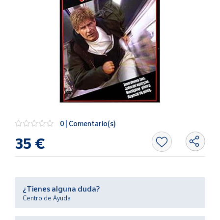
Artesanía
Oficina y
Papelería
Para Canarias,
Ceuta y Melilla
Más
populares
Bono
0 | Comentario(s)
Cultural
35 €
Nuestros
vendedores
Las
novedades
¿Tienes alguna duda?
de Correos
Centro de Ayuda
Market