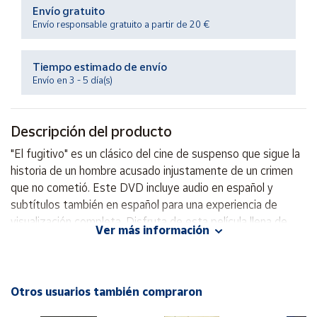
Productos
Envío gratuito
Solidarios
Envío responsable gratuito a partir de 20 €
Ayuda
Tiempo estimado de envío
Envío en 3 - 5 día(s)
Centro
de ayuda
Descripción del producto
Contacto
"El fugitivo" es un clásico del cine de suspenso que sigue la
historia de un hombre acusado injustamente de un crimen
Vendedores
que no cometió. Este DVD incluye audio en español y
subtítulos también en español para una experiencia de
visualización completa. Disfruta de esta película llena de
Mapa de
Ver más información
vendedores
acción y misterio en la comodidad de tu hogar. ¡No te la
pierdas!
Hazte
vendedor
Otros usuarios también compraron
Área
vendedor