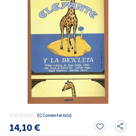
Artesanía
Oficina y
Papelería
Para Canarias,
Ceuta y Melilla
Más
populares
Bono
Cultural
Nuestros
vendedores
Las
novedades
0 | Comentario(s)
de Correos
Market
14,10 €