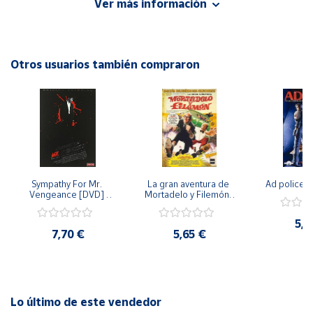
Ver más información
para toda la familia, llena de aventura, amistad y valores
positivos. ¡No te la puedes perder!
Cuenta
Otros usuarios también compraron
Área
cliente
Ubicación
Península
y
Sympathy For Mr. 
La gran aventura de 
Ad police 
Baleares
Vengeance [DVD] 
Mortadelo y Filemón/ 
[dvd] [2008]
10 años de Pendelton 
Canarias,
[dvd] [2003]
5,2
Ceuta y
7,70 €
5,65 €
Melilla
Lo último de este vendedor