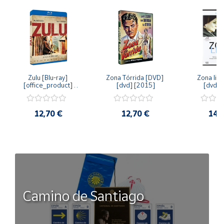
Zulu [Blu-ray] 
Zona Tórrida [DVD] 
Zona libr
[office_product] 
[dvd] [2015]
[dvd] 
[2015]
12,70 €
12,70 €
14,
Camino de Santiago