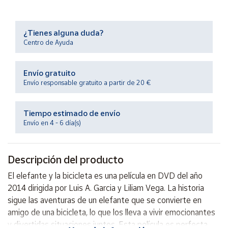
Productos
Solidarios
¿Tienes alguna duda?
Centro de Ayuda
Ayuda
Envío gratuito
Centro
de ayuda
Envío responsable gratuito a partir de 20 €
Contacto
Tiempo estimado de envío
Envío en 4 - 6 día(s)
Vendedores
Descripción del producto
Mapa de
vendedores
El elefante y la bicicleta es una película en DVD del año
Hazte
2014 dirigida por Luis A. Garcia y Liliam Vega. La historia
vendedor
sigue las aventuras de un elefante que se convierte en
Área
amigo de una bicicleta, lo que los lleva a vivir emocionantes
vendedor
y divertidas situaciones juntos. Esta película es perfecta