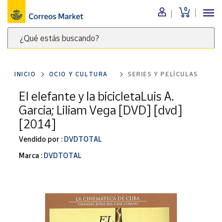
0
Menú
¿Qué estás buscando?
Nuestro
catálogo
Escribe
palabras
INICIO
OCIO Y CULTURA
SERIES Y PELÍCULAS
clave
Alimentación
para
El elefante y la bicicletaLuis A.
Bebidas
buscar
Garcia; Liliam Vega [DVD] [dvd]
Ocio y cultura
productos
[2014]
en
Juguetes y
juegos
Correos
Vendido por :
DVDTOTAL
Market
Libros y
Marca :
DVDTOTAL
.
revistas
Merchandising
y regalos
Tienda de
Correos