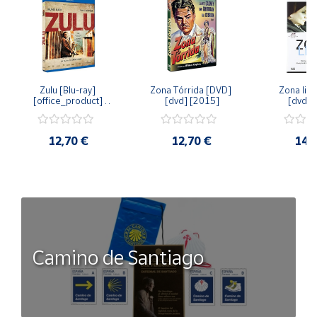
Zulu [Blu-ray] 
Zona Tórrida [DVD] 
Zona libr
[office_product] 
[dvd] [2015]
[dvd] 
[2015]
12,70 €
12,70 €
14,
Camino de Santiago