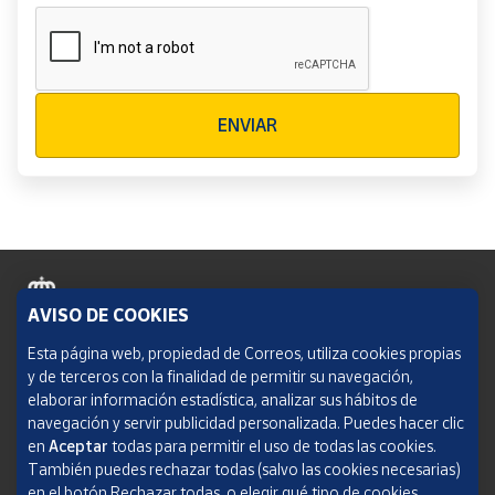
Verificación reCAPTCHA
ENVIAR
AVISO DE COOKIES
Política de cookies
Esta página web, propiedad de Correos, utiliza cookies propias
y de terceros con la finalidad de permitir su navegación,
Aviso legal
elaborar información estadística, analizar sus hábitos de
navegación y servir publicidad personalizada. Puedes hacer clic
Condiciones del servicio
en
Aceptar
todas para permitir el uso de todas las cookies.
También puedes rechazar todas (salvo las cookies necesarias)
Política de Privacidad Web
en el botón Rechazar todas, o elegir qué tipo de cookies