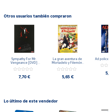
espectadores al borde de sus asientos. Una historia de
amor que demuestra que algunas veces el corazón puede
Cuenta
llevarnos por caminos inesperados. ¡No te pierdas esta
Otros usuarios también compraron
increíble película!
Área
cliente
Ubicación
Sympathy For Mr. 
La gran aventura de 
Ad police 
Península
Vengeance [DVD] 
Mortadelo y Filemón/ 
y
[dvd] [2008]
10 años de Pendelton 
Baleares
[dvd] [2003]
5,2
7,70 €
5,65 €
Canarias,
Ceuta y
Melilla
Lo último de este vendedor