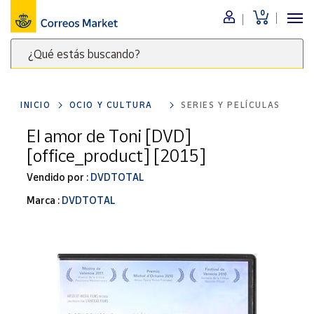
0
Menú
¿Qué estás buscando?
Nuestro
catálogo
Escribe
palabras
INICIO
OCIO Y CULTURA
SERIES Y PELÍCULAS
clave
Alimentación
para
El amor de Toni [DVD]
Bebidas
buscar
[office_product] [2015]
Ocio y cultura
productos
en
Vendido por :
DVDTOTAL
Juguetes y
juegos
Correos
Marca :
DVDTOTAL
Market
Libros y
.
revistas
Merchandising
y regalos
Tienda de
Correos