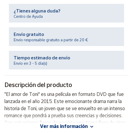
Productos
Solidarios
¿Tienes alguna duda?
Centro de Ayuda
Ayuda
Envío gratuito
Envío responsable gratuito a partir de 20 €
Centro
de ayuda
Tiempo estimado de envío
Contacto
Envío en 3 - 5 día(s)
Vendedores
Descripción del producto
Mapa de
"El amor de Toni" es una película en formato DVD que fue
vendedores
lanzada en el año 2015. Este emocionante drama narra la
Hazte
historia de Toni, un joven que se ve envuelto en un intenso
vendedor
romance que pondrá a prueba sus creencias y decisiones.
Con actuaciones llenas de pasión y una trama llena de giros
Área
Ver más información
vendedor
inesperados, este film seguramente mantendrá a los