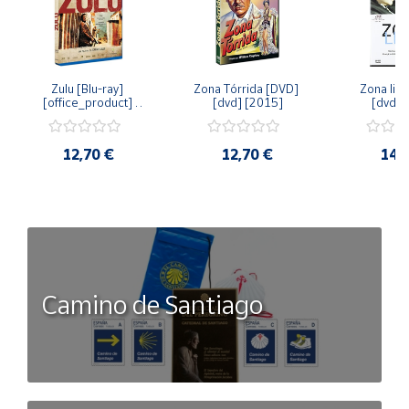
Zulu [Blu-ray] 
Zona Tórrida [DVD] 
Zona libr
[office_product] 
[dvd] [2015]
[dvd] 
[2015]
12,70 €
12,70 €
14,
Camino de Santiago