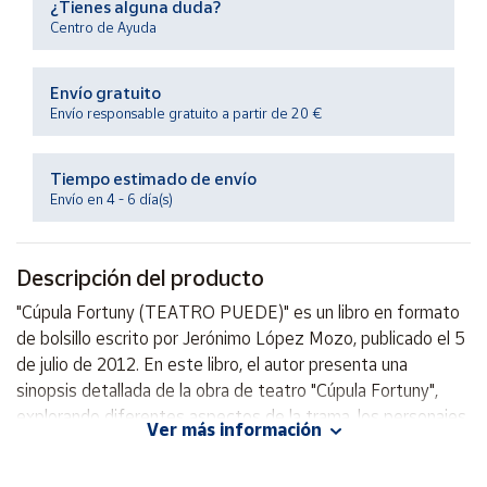
¿Tienes alguna duda?
Productos
Centro de Ayuda
Solidarios
Envío gratuito
Ayuda
Envío responsable gratuito a partir de 20 €
Centro
de ayuda
Tiempo estimado de envío
Envío en 4 - 6 día(s)
Contacto
Descripción del producto
Vendedores
"Cúpula Fortuny (TEATRO PUEDE)" es un libro en formato
de bolsillo escrito por Jerónimo López Mozo, publicado el 5
Mapa de
vendedores
de julio de 2012. En este libro, el autor presenta una
sinopsis detallada de la obra de teatro "Cúpula Fortuny",
Hazte
vendedor
explorando diferentes aspectos de la trama, los personajes
Ver más información
y el mensaje central de la obra. A través de su análisis,
Área
López Mozo ofrece una visión única y profunda de esta
vendedor