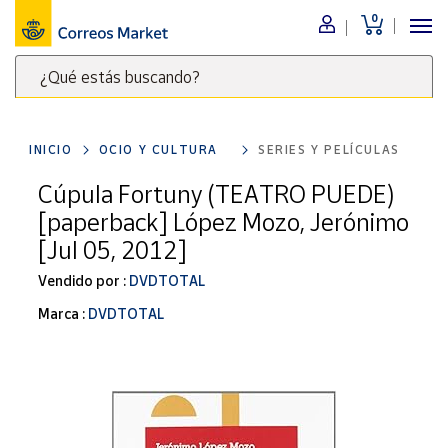
0
Menú
¿Qué estás buscando?
Nuestro
catálogo
Escribe
palabras
INICIO
OCIO Y CULTURA
SERIES Y PELÍCULAS
clave
Alimentación
para
Cúpula Fortuny (TEATRO PUEDE)
Bebidas
buscar
[paperback] López Mozo, Jerónimo
Ocio y cultura
productos
[Jul 05, 2012]
en
Juguetes y
juegos
Correos
Vendido por :
DVDTOTAL
Market
Libros y
Marca :
DVDTOTAL
.
revistas
Merchandising
y regalos
Tienda de
Correos