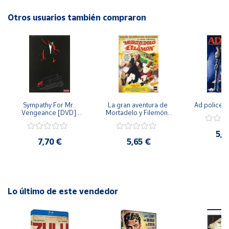
obra teatral, invitando al lector a sumergirse en un mundo
lleno de emociones y reflexiones. Este libro es una lectura
Otros usuarios también compraron
Cuenta
imprescindible para los amantes del teatro y aquellos
interesados en explorar el arte escénico desde una
Área
perspectiva crítica y enriquecedora.
cliente
Ubicación
Sympathy For Mr. 
La gran aventura de 
Ad police 
Vengeance [DVD] 
Mortadelo y Filemón/ 
[dvd] [2008]
10 años de Pendelton 
Península
[dvd] [2003]
y
5,2
Baleares
7,70 €
5,65 €
Canarias,
Ceuta y
Melilla
Lo último de este vendedor