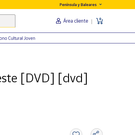
Península y Baleares
0
Área cliente
ono Cultural Joven
este [DVD] [dvd]