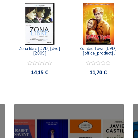
Zona libre [DVD] [dvd] 
Zombie Town [DVD] 
[2009]
[office_product] 
[2010]
14,15 €
11,70 €