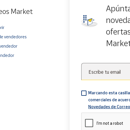
Apúnta
eos Market
noveda
rir
oferta
e vendedores
Marke
vendedor
endedor
Escribe tu email
Marcando esta casilla
comerciales de acuer
Novedades de Correo