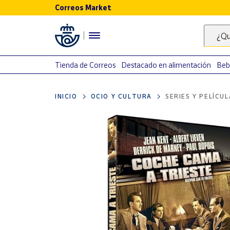
Correos Market
Menú
¿Qu
Nuestro
catálogo
Tienda de Correos
Destacado en alimentación
Beb
Alimentación
INICIO
OCIO Y CULTURA
SERIES Y PELÍCU
Bebidas
Ocio y cultura
Juguetes y
juegos
Libros y
revistas
Merchandising
y regalos
Tienda de
Correos