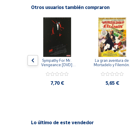
Productos
Otros usuarios también compraron
Solidarios
Ayuda
Centro
de ayuda
Contacto
 [DVD] [dvd]
Sympathy For Mr. 
La gran aventura de 
Vengeance [DVD] 
Mortadelo y Filemón/
[dvd] [2008]
10 años de Pendelton
[dvd] [2003]
Vendedores
,20 €
7,70 €
5,65 €
Mapa de
vendedores
Hazte
vendedor
Área
Lo último de este vendedor
vendedor