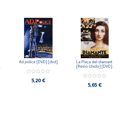
Ad police [DVD] [dvd]
La Plaça del diamant 
 
[Reino Unido] [DVD] 
 
[dvd]
5,20 €
5,65 €