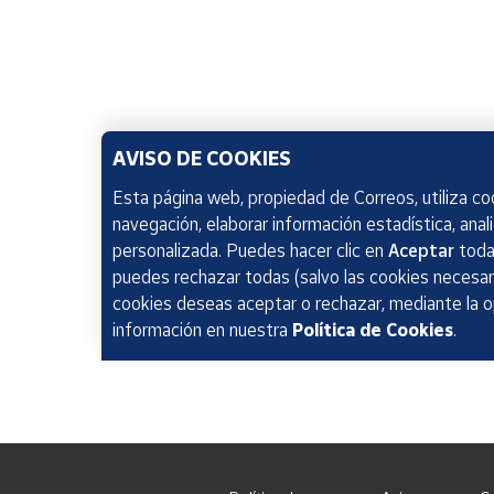
AVISO DE COOKIES
Esta página web, propiedad de Correos, utiliza coo
navegación, elaborar información estadística, anal
personalizada. Puedes hacer clic en
Aceptar
todas
puedes rechazar todas (salvo las cookies necesari
cookies deseas aceptar o rechazar, mediante la 
información en nuestra
Política de Cookies
.