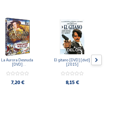
La Aurora Desnuda 
El gitano [DVD] [dvd] 
Pack: La C
[DVD] 
[2015]
Jersey + Sere
[unknown_binding] 
Algo Que Co
[2013]
ray] [blu_r
7,20 €
8,15 €
9,6