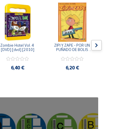
Zombie Hotel Vol. 4 
ZIPI Y ZAPE - POR UN 
Zipi y Z
[DVD] [dvd] [2010]
PUÑADO DE BOLIS 
¿Hermanitos.
[unknown_binding]
gracias! (D
[unknown_
6,40 €
6,20 €
9,2