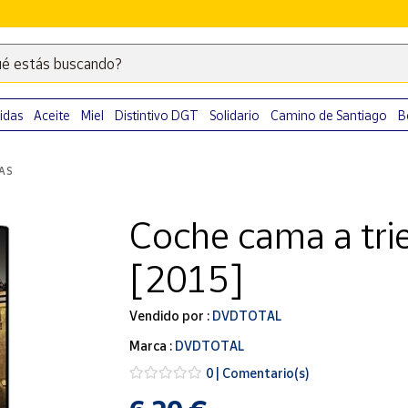
é estás buscando?
Escribe
palabras
clave
idas
Aceite
Miel
Distintivo DGT
Solidario
Camino de Santiago
B
para
buscar
LAS
productos
en
Coche cama a tri
Correos
Market
[2015]
.
Vendido por :
DVDTOTAL
Marca :
DVDTOTAL
0 | Comentario(s)