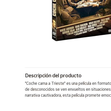
Artesanía
Oficina y
Papelería
Para Canarias,
Ceuta y Melilla
Más
populares
Bono
Cultural
Descripción del producto
Nuestros
vendedores
"Coche cama a Trieste" es una película en formato 
Las
de desconocidos se ven envueltos en situaciones 
novedades
narrativa cautivadora, esta película promete emoc
de Correos
Market