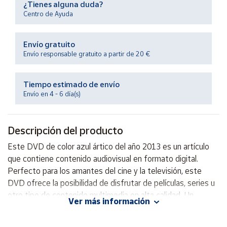
¿Tienes alguna duda?
Productos
Solidarios
Centro de Ayuda
Envío gratuito
Ayuda
Envío responsable gratuito a partir de 20 €
Centro
de ayuda
Tiempo estimado de envío
Envío en 4 - 6 día(s)
Contacto
Descripción del producto
Vendedores
Este DVD de color azul ártico del año 2013 es un artículo
que contiene contenido audiovisual en formato digital.
Mapa de
vendedores
Perfecto para los amantes del cine y la televisión, este
DVD ofrece la posibilidad de disfrutar de películas, series u
Hazte
vendedor
otro tipo de contenido multimedia en alta calidad. Un
Ver más información
complemento perfecto para tu colección de
Área
entretenimiento en casa. ¡No te lo pierdas!
vendedor