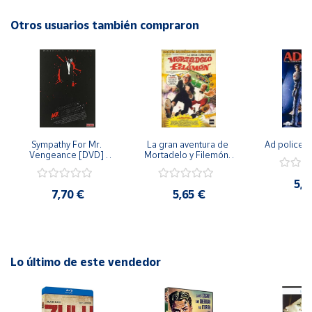
Otros usuarios también compraron
Cuenta
Área
cliente
Ubicación
Sympathy For Mr. 
La gran aventura de 
Ad police 
Vengeance [DVD] 
Mortadelo y Filemón/ 
Península
[dvd] [2008]
10 años de Pendelton 
[dvd] [2003]
y
5,2
Baleares
7,70 €
5,65 €
Canarias,
Ceuta y
Melilla
Lo último de este vendedor