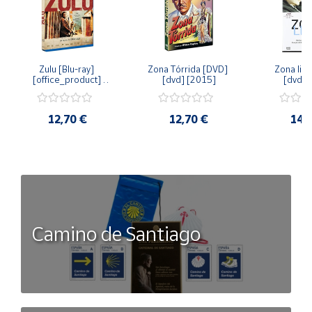
Zulu [Blu-ray] 
Zona Tórrida [DVD] 
Zona libr
[office_product] 
[dvd] [2015]
[dvd] 
[2015]
12,70 €
12,70 €
14,
Camino de Santiago