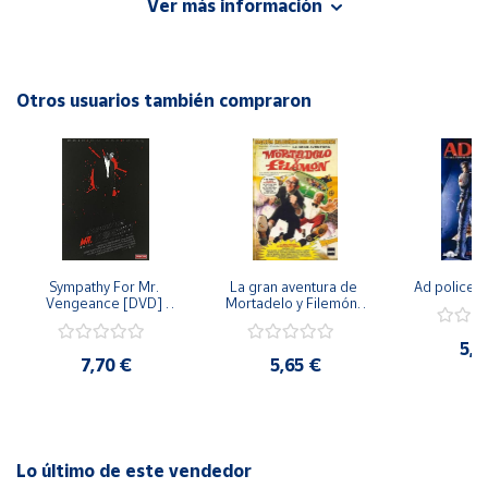
Ver más información
esta película de 2012 mantendrá a los espectadores al
borde de sus asientos hasta el final.
Cuenta
Otros usuarios también compraron
Área
cliente
Ubicación
Península
y
Sympathy For Mr. 
La gran aventura de 
Ad police 
Baleares
Vengeance [DVD] 
Mortadelo y Filemón/ 
[dvd] [2008]
10 años de Pendelton 
Canarias,
[dvd] [2003]
5,2
Ceuta y
7,70 €
5,65 €
Melilla
Lo último de este vendedor