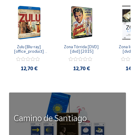
Zulu [Blu-ray] 
Zona Tórrida [DVD] 
Zona libr
[office_product] 
[dvd] [2015]
[dvd] 
[2015]
12,70 €
12,70 €
14,
Camino de Santiago