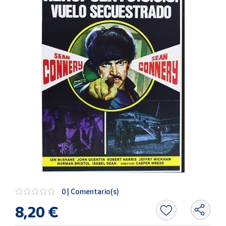
Artesanía
Oficina y
Papelería
Para Canarias,
Ceuta y Melilla
Más
populares
Bono
Cultural
Nuestros
vendedores
Las
novedades
0 | Comentario(s)
de Correos
Market
8,20 €