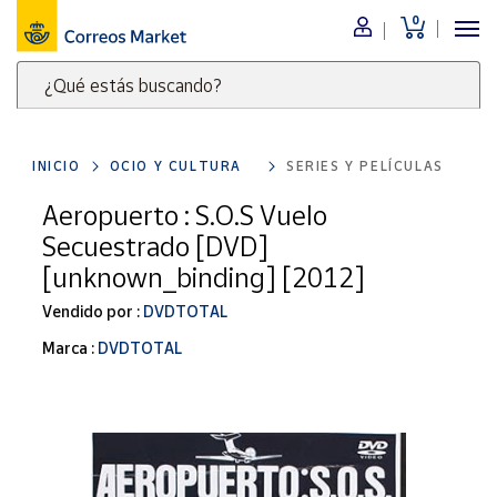
0
Menú
¿Qué estás buscando?
Nuestro
catálogo
Escribe
palabras
INICIO
OCIO Y CULTURA
SERIES Y PELÍCULAS
clave
Alimentación
para
Aeropuerto : S.O.S Vuelo
Bebidas
buscar
Secuestrado [DVD]
Ocio y cultura
productos
[unknown_binding] [2012]
en
Juguetes y
juegos
Correos
Vendido por :
DVDTOTAL
Market
Libros y
Marca :
DVDTOTAL
.
revistas
Merchandising
y regalos
Tienda de
Correos