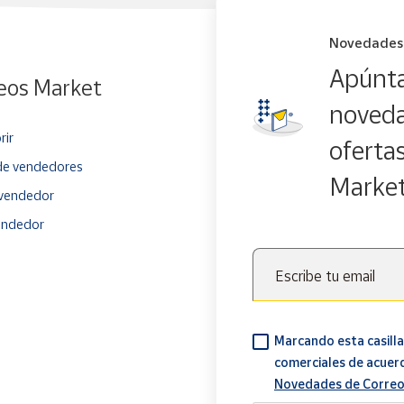
Novedades
Apúnta
eos Market
noveda
rir
oferta
e vendedores
Marke
vendedor
endedor
Escribe tu email
Marcando esta casilla
comerciales de acuer
Novedades de Correo