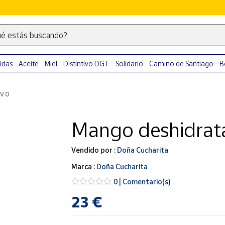
é estás buscando?
Escribe
palabras
clave
idas
Aceite
Miel
Distintivo DGT
Solidario
Camino de Santiago
B
para
buscar
IVO
productos
en
Mango deshidrat
Correos
Market
.
Vendido por :
Doña Cucharita
Marca :
Doña Cucharita
0 | Comentario(s)
23 €