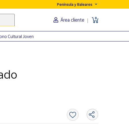
Península y Baleares
0
Área cliente
ono Cultural Joven
ado