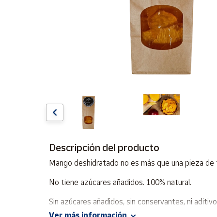
Artesanía
Oficina y
Papelería
Para Canarias,
Ceuta y Melilla
Más
populares
Bono
Cultural
Descripción del producto
Nuestros
vendedores
Mango deshidratado no es más que una pieza de fr
Las
novedades
No tiene azúcares añadidos. 100% natural.
de Correos
Market
Sin azúcares añadidos, sin conservantes, ni aditivo
Ver más información