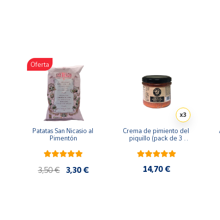
consumo en cualquier momento y lugar. Con infinitas aplicacio
ento y en cualquier lugar, y obtener el máximo sabor concentra
Oferta
x3
Patatas San Nicasio al 
Crema de pimiento del 
Pimentón
piquillo (pack de 3 
unidades de 110g)
14,70 €
3,50 €
3,30 €