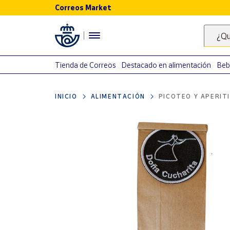
Correos Market
Menú
¿Qu
Nuestro
catálogo
Tienda de Correos
Destacado en alimentación
Beb
Alimentación
INICIO
ALIMENTACIÓN
PICOTEO Y APERIT
Bebidas
Ocio y cultura
Juguetes y
juegos
Libros y
revistas
Merchandising
y regalos
Tienda de
Correos