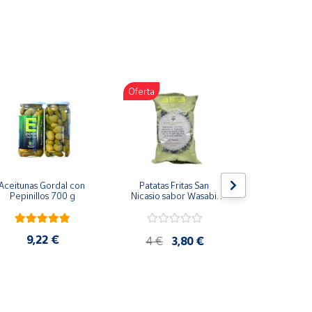
nes: frutas deshidratadas con yogur, en barritas,
do, sus vitaminas y minerales.
Oferta
Aceitunas Gordal con 
Patatas Fritas San 
Lote Patat
Pepinillos 700 g
Nicasio sabor Wasabi 
Nicasio -
150g
9,22 €
11,5
4 €
3,80 €