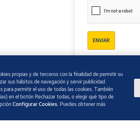
Verificación reCAPTCH
ENVIAR
kies propias y de terceros con la finalidad de permitir su
izar sus hábitos de navegación y servir publicidad
 para permitir el uso de todas las cookies. También
as) en el botón Rechazar todas, o elegir qué tipo de
opción
Configurar Cookies.
Puedes obtener más