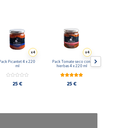
x4
x4
Pack Picantet 4 x 220 
Pack Tomate seco con 
Pack Perican
ml
hierbas 4 x 220 ml
ml
25 €
25 €
25