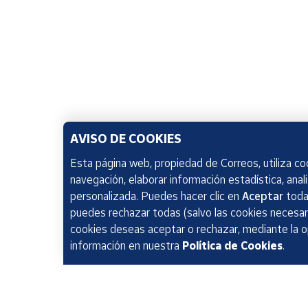
AVISO DE COOKIES
Esta página web, propiedad de Correos, utiliza coo
navegación, elaborar información estadística, anal
personalizada. Puedes hacer clic en
Aceptar
todas
puedes rechazar todas (salvo las cookies necesari
cookies deseas aceptar o rechazar, mediante la 
información en nuestra
Política de Cookies
.