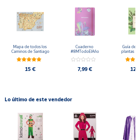
Cuenta
Área
cliente
Mapa de todos los 
Cuaderno 
Guía de cu
Caminos de Santiago
#8MTodoElAño
plantas ar
medicin
Ubicación
culin
15 €
7,99 €
12,
Península
y
Baleares
Canarias,
Lo último de este vendedor
Ceuta y
Melilla