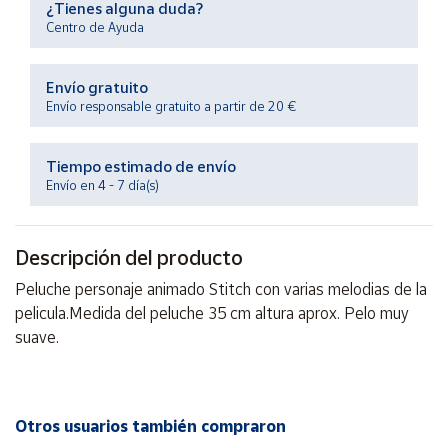
¿Tienes alguna duda?
Productos
Solidarios
Centro de Ayuda
Envío gratuito
Ayuda
Envío responsable gratuito a partir de 20 €
Centro
de ayuda
Tiempo estimado de envío
Envío en 4 - 7 día(s)
Contacto
Descripción del producto
Vendedores
Peluche personaje animado Stitch con varias melodias de la
pelicula.Medida del peluche 35 cm altura aprox. Pelo muy
Mapa de
vendedores
suave.
Hazte
vendedor
Área
Otros usuarios también compraron
vendedor