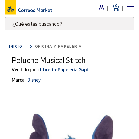
0
Menú
¿Qué estás buscando?
Nuestro
catálogo
Escribe
palabras
INICIO
OFICINA Y PAPELERÍA
clave
Alimentación
para
Peluche Musical Stitch
Bebidas
buscar
Ocio y cultura
Vendido por :
Librería-Papelería Gapi
productos
en
Juguetes y
Marca :
Disney
juegos
Correos
Market
Libros y
.
revistas
Merchandising
y regalos
Tienda de
Correos