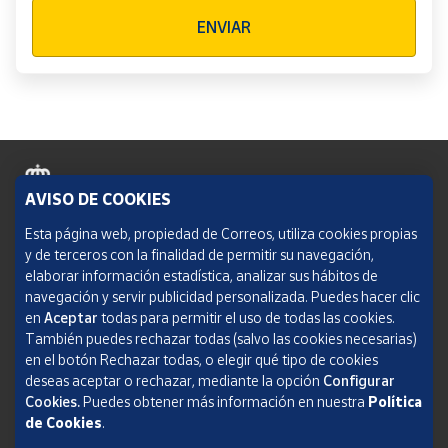
Verificación reCAPTCHA
ENVIAR
AVISO DE COOKIES
Política de cookies
Esta página web, propiedad de Correos, utiliza cookies propias
y de terceros con la finalidad de permitir su navegación,
Aviso legal
elaborar información estadística, analizar sus hábitos de
navegación y servir publicidad personalizada. Puedes hacer clic
Condiciones del servicio
en
Aceptar
todas para permitir el uso de todas las cookies.
También puedes rechazar todas (salvo las cookies necesarias)
Política de Privacidad Web
en el botón Rechazar todas, o elegir qué tipo de cookies
deseas aceptar o rechazar, mediante la opción
Configurar
Informe de transparencia
Cookies.
Puedes obtener más información en nuestra
Política
de Cookies
.
SOCIEDAD ESTATAL CORREOS Y TELÉGRAFOS, S.A., S.M.E. Todos los derechos
reservados.