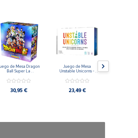
ujo de las Princesas Disney. Cada día se
 vida.
a presencia de piezas pequeñas, que pueden ser
uego de Mesa Dragon 
Juego de Mesa 
Peluche ele
Ball Super La 
Unstable Unicorns - 
Real FX To
supervivencia del 
Asmodee
Puppetronic
niverso en Castellano - 
Topi Games
30,95 €
23,49 €
73