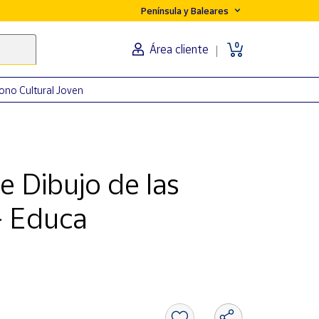
Península y Baleares
0
Área cliente
ono Cultural Joven
 Dibujo de las
- Educa