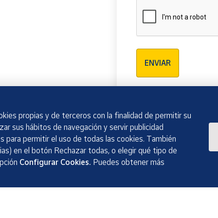
Verificación reCAPTCH
ENVIAR
kies propias y de terceros con la finalidad de permitir su
izar sus hábitos de navegación y servir publicidad
 para permitir el uso de todas las cookies. También
as) en el botón Rechazar todas, o elegir qué tipo de
opción
Configurar Cookies.
Puedes obtener más