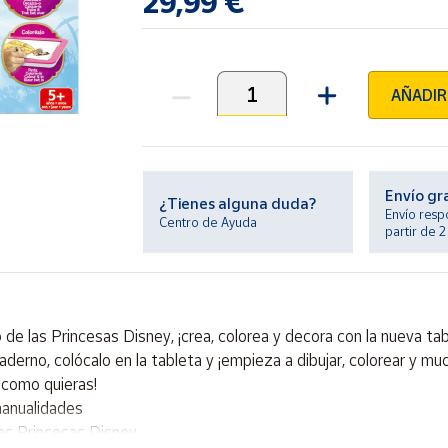
29,99 €
AÑADIR
Unidades
Envío gr
¿Tienes alguna duda?
Envío resp
Centro de Ayuda
partir de 
 las Princesas Disney, ¡crea, colorea y decora con la nueva tabl
derno, colócalo en la tableta y ¡empieza a dibujar, colorear y mu
 como quieras!
manualidades
as Princesas Disney