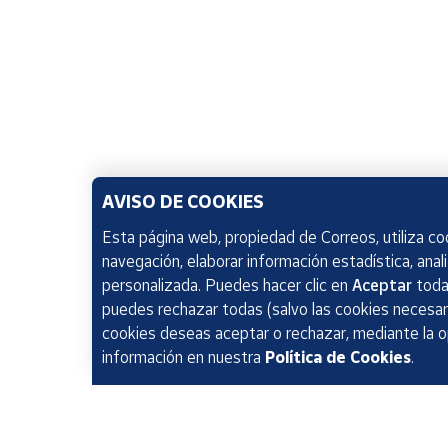
AVISO DE COOKIES
Esta página web, propiedad de Correos, utiliza coo
navegación, elaborar información estadística, anal
personalizada. Puedes hacer clic en
Aceptar
todas
puedes rechazar todas (salvo las cookies necesari
cookies deseas aceptar o rechazar, mediante la 
información en nuestra
Política de Cookies
.