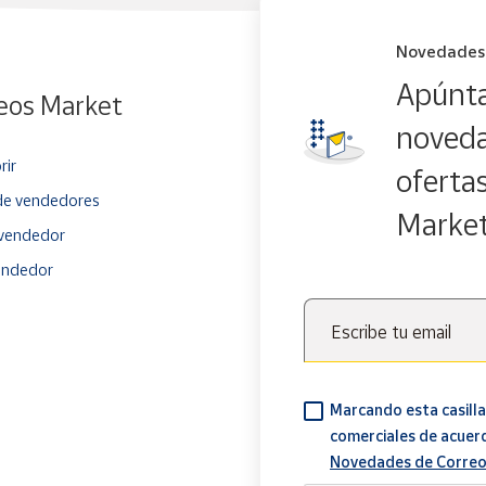
Novedades
Apúnta
eos Market
noveda
rir
oferta
e vendedores
Marke
vendedor
endedor
Escribe tu email
Marcando esta casilla
comerciales de acuer
Novedades de Correo