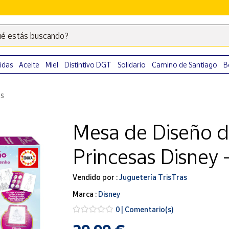
é estás buscando?
Escribe
palabras
clave
idas
Aceite
Miel
Distintivo DGT
Solidario
Camino de Santiago
B
para
buscar
ES
productos
en
Mesa de Diseño de
Correos
Market
Princesas Disney 
.
Vendido por :
Juguetería TrisTras
Marca :
Disney
0 | Comentario(s)