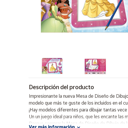
Artesanía
Oficina y
Papelería
Para Canarias,
Ceuta y Melilla
Más
populares
Bono
Cultural
Descripción del producto
Nuestros
vendedores
Impresionante la nueva Mesa de Diseño de Dibujo de
Las
modelo que más te guste de los incluidos en el cua
novedades
¡Hay modelos diferentes para dibujar tantas vece
de Correos
Market
Un un juego ideal para niños, que les encante las 
Porque comprar la Mesa de Diseño de Dibujo de l
Ver más información