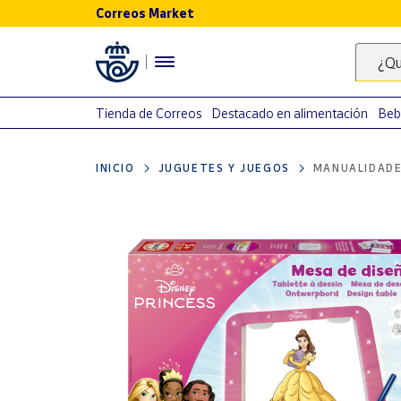
Correos Market
Menú
¿Qu
Nuestro
catálogo
Tienda de Correos
Destacado en alimentación
Beb
Alimentación
INICIO
JUGUETES Y JUEGOS
MANUALIDAD
Bebidas
Ocio y cultura
Juguetes y
juegos
Libros y
revistas
Merchandising
y regalos
Tienda de
Correos