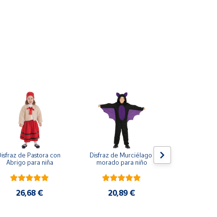
isfraz de Pastora con 
Disfraz de Murciélago 
Disfraz Poli
Abrigo para niña
morado para niño
20,9
26,68 €
20,89 €