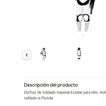
Artesanía
Oficina y
Papelería
Para Canarias,
Ceuta y Melilla
Más
populares
Bono
Cultural
Nuestros
vendedores
Las
Descripción del producto
novedades
de Correos
Disfraz de Soldado Imperial Estelar para niño. In
Market
soldado ni Pistola