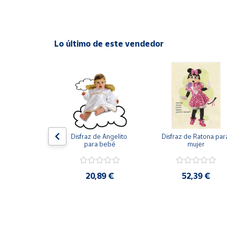
Cuenta
Lo último de este vendedor
Área
cliente
Ubicación
Península
y
de Hulk de 
Disfraz de Angelito 
Disfraz de Ratona para
Baleares
us increíbles 
para bebé
mujer
 para niño
Canarias,
Ceuta y
Melilla
,49 €
20,89 €
52,39 €