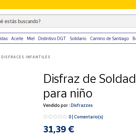
é estás buscando?
Escribe
palabras
clave
idas
Aceite
Miel
Distintivo DGT
Solidario
Camino de Santiago
B
para
buscar
DISFRACES INFANTILES
productos
en
Disfraz de Soldad
Correos
Market
para niño
.
Vendido por :
Disfrazzes
0 | Comentario(s)
31,39 €