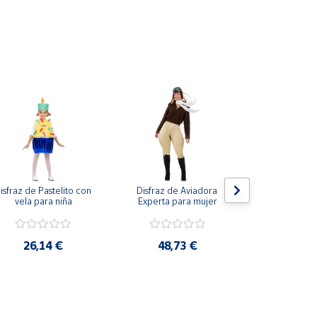
isfraz de Pastelito con 
Disfraz de Aviadora 
Disfraz de Ha
vela para niña
Experta para mujer
Túnica Clas
niñ
26,14 €
48,73 €
28,2