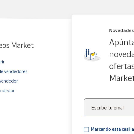
Novedades
Apúnta
eos Market
noveda
rir
oferta
e vendedores
Marke
vendedor
endedor
Escribe tu email
Marcando esta casilla