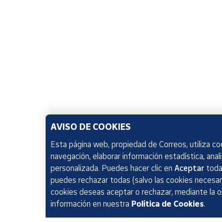
AVISO DE COOKIES
Esta página web, propiedad de Correos, utiliza coo
navegación, elaborar información estadística, anal
personalizada. Puedes hacer clic en
Aceptar
todas
puedes rechazar todas (salvo las cookies necesari
cookies deseas aceptar o rechazar, mediante la 
información en nuestra
Política de Cookies
.