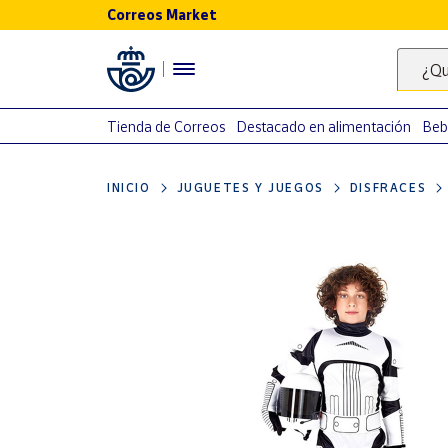
Correos Market
Menú
¿Qu
Nuestro
catálogo
Tienda de Correos
Destacado en alimentación
Beb
Alimentación
INICIO
JUGUETES Y JUEGOS
DISFRACES
Bebidas
Ocio y cultura
Juguetes y
juegos
Libros y
revistas
Merchandising
y regalos
Tienda de
Correos