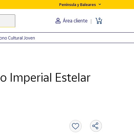
Península y Baleares
0
Área cliente
ono Cultural Joven
o Imperial Estelar